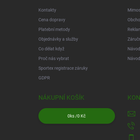
í
Kontakty
Mimos
Cena dopravy
Obcho
Platební metody
Rekla
Objednávky a služby
Záruč
Co dělat když
Návod 
Proč nás vybrat
Návod
Sportex registrace záruky
GDPR
NÁKUPNÍ KOŠÍK
KON
0
ks /
0 Kč