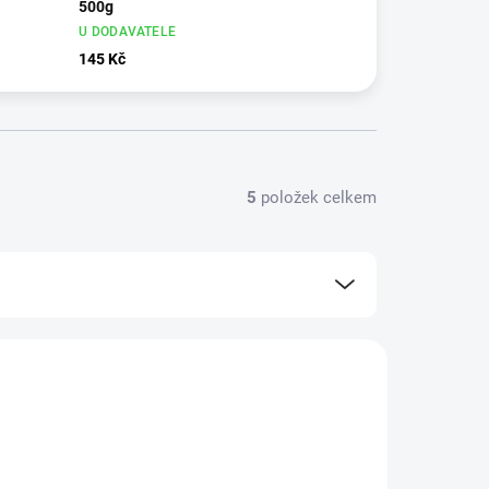
500g
U DODAVATELE
145 Kč
5
položek celkem
TIP
7020500