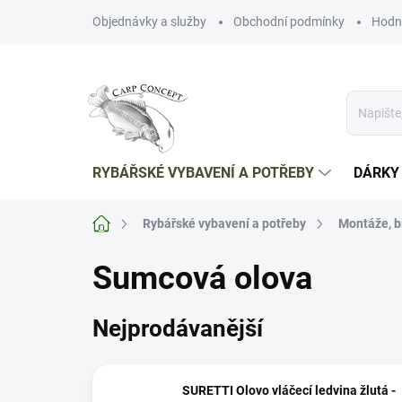
Přejít
Objednávky a služby
Obchodní podmínky
Hodn
na
obsah
RYBÁŘSKÉ VYBAVENÍ A POTŘEBY
DÁRKY
Domů
Rybářské vybavení a potřeby
Montáže, b
Sumcová olova
Nejprodávanější
SURETTI Olovo vláčecí ledvina žlutá -