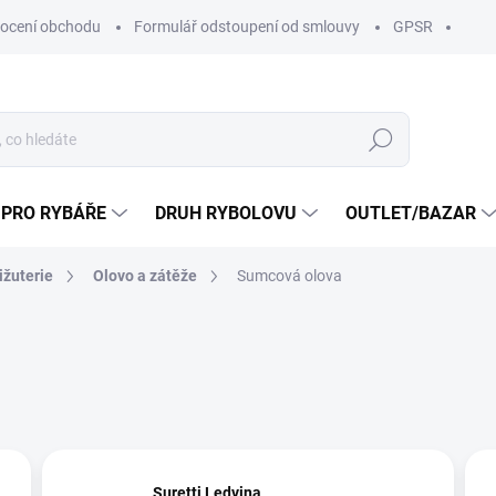
ocení obchodu
Formulář odstoupení od smlouvy
GPSR
Hledat
 PRO RYBÁŘE
DRUH RYBOLOVU
OUTLET/BAZAR
ižuterie
Olovo a zátěže
Sumcová olova
Suretti Ledvina