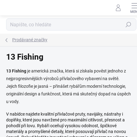
Přejít
na
obsah
Hledat
Prodávané značky
13 Fishing
13 Fishing
je americká značka, která si získala pověst jednoho z
nejprogresivnějších výrobců přívlačového vybavení na světě.
Jejich filozofie je jasná – přinášet rybářům moderní technologie,
originální design a funkčnost, která má skutečný dopad na úspěch
u vody.
V nabídce najdete kvalitní přívlačové pruty, navijáky, nástrahy i
doplňky, které jsou navržené pro maximální citlivost, přesnost a
pohodlí při lovu. Rybáři oceňují vysokou odolnost, špičkové
materiály a promyšlené detaily, které posouvají přívlač na novou