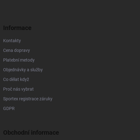
p
í
p
a
r
t
v
í
k
Informace
y
v
Kontakty
ý
p
Cena dopravy
i
s
Platební metody
u
Objednávky a služby
Co dělat když
Proč nás vybrat
Sportex registrace záruky
GDPR
Obchodní informace