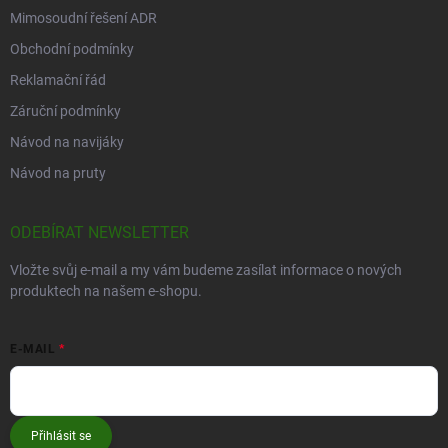
Mimosoudní řešení ADR
Obchodní podmínky
Reklamační řád
Záruční podmínky
Návod na navijáky
Návod na pruty
ODEBÍRAT NEWSLETTER
Vložte svůj e-mail a my vám budeme zasílat informace o nových
produktech na našem e-shopu.
E-MAIL
Přihlásit se