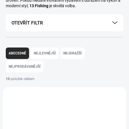
úroveň. Pokud hledáte inovativní vybavení s důrazem na výkon a
moderní styl,
13 Fishing
je skvělá volba.
OTEVŘÍT FILTR
Ř
a
ABECEDNĚ
NEJLEVNĚJŠÍ
NEJDRAŽŠÍ
z
e
NEJPRODÁVANĚJŠÍ
n
í
10
položek celkem
p
V
r
ý
o
AKCE
FTBC66M2
p
d
i
u
ZDARMA
s
k
p
t
r
ů