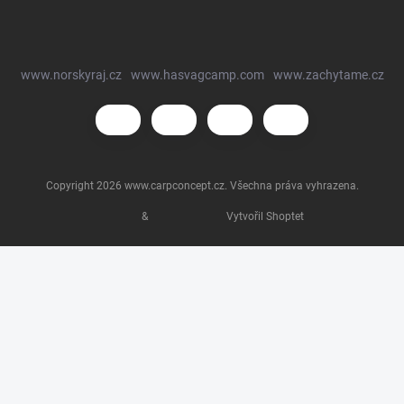
www.norskyraj.cz
www.hasvagcamp.com
www.zachytame.cz
Copyright 2026
www.carpconcept.cz
. Všechna práva vyhrazena.
&
Vytvořil Shoptet