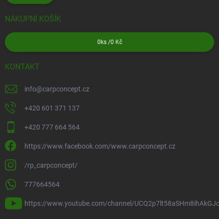
NÁKUPNÍ KOŠÍK
0
ks /
0 Kč
KONTAKT
info
@
carpconcept.cz
+420 601 371 137
+420 777 664 564
https://www.facebook.com/www.carpconcept.cz
/rp_carpconcept/
777664564
https://www.youtube.com/channel/UCQ2p7lt58aSHm8ihAkGJ