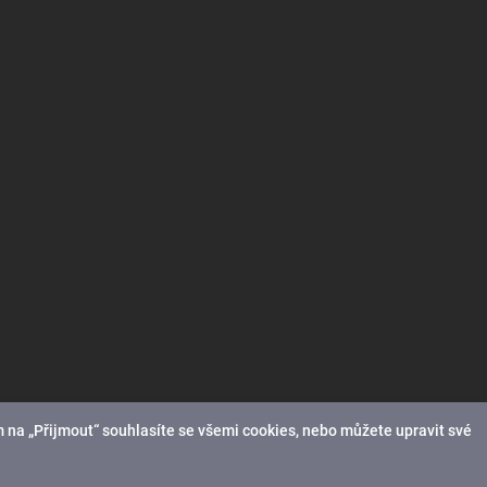
 na „Přijmout“ souhlasíte se všemi cookies, nebo můžete upravit své