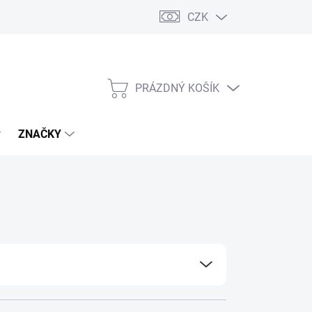
CZK
PRÁZDNÝ KOŠÍK
NÁKUPNÍ
KOŠÍK
ZNAČKY