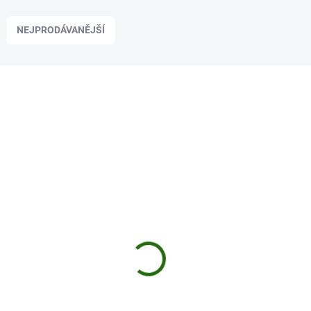
NEJPRODÁVANĚJŠÍ
AKCE
NTCA4338
SKLADEM
(3 KS)
Navitas Kšiltovka Futura 5 Panel Cap