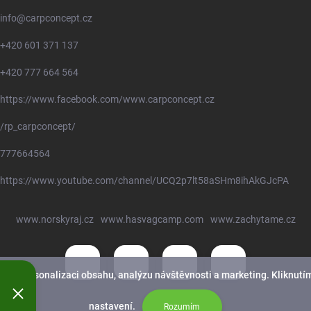
info
@
carpconcept.cz
+420 601 371 137
+420 777 664 564
https://www.facebook.com/www.carpconcept.cz
/rp_carpconcept/
777664564
https://www.youtube.com/channel/UCQ2p7lt58aSHm8ihAkGJcPA
www.norskyraj.cz
www.hasvagcamp.com
www.zachytame.cz
nek, personalizaci obsahu, analýzu návštěvnosti a marketing. Kliknutím
nastavení.
Rozumím