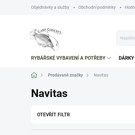
Přejít
Objednávky a služby
Obchodní podmínky
Hodn
na
obsah
RYBÁŘSKÉ VYBAVENÍ A POTŘEBY
DÁRKY
Domů
Prodávané značky
Navitas
Navitas
OTEVŘÍT FILTR