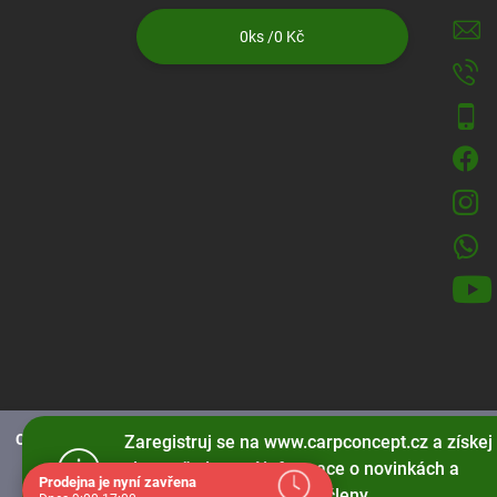
0
ks /
0 Kč
CarpConcept.cz používá soubory cookies
pro správné fungování strá
Zaregistruj se na www.carpconcept.cz a získej
slevy, přednostní informace o novinkách a
Prodejna je nyní zavřena
speciální nabídky jen pro členy.