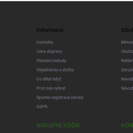
Z
á
p
a
Informace
Obch
t
í
Kontakty
Mimos
Cena dopravy
Obcho
Platební metody
Rekla
Objednávky a služby
Záruč
Co dělat když
Návod 
Proč nás vybrat
Návod
Sportex registrace záruky
GDPR
NÁKUPNÍ KOŠÍK
KON