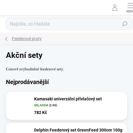
Přejít
na
obsah
Hledat
Feederové pruty
Akční sety
Cenově zvýhodněné feederové sety.
Nejprodávanější
Kamasaki univerzální přívlačový set
SKLADEM
(2 KS)
782 Kč
Delphin Feederový set GreenFeed 300cm 100g