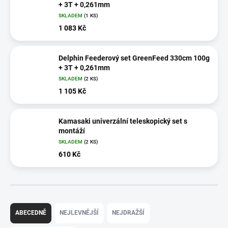
+ 3T + 0,261mm
SKLADEM
(1 KS)
1 083 Kč
Delphin Feederový set GreenFeed 330cm 100g
+ 3T + 0,261mm
SKLADEM
(2 KS)
1 105 Kč
Kamasaki univerzální teleskopický set s
montáží
SKLADEM
(2 KS)
610 Kč
Ř
a
ABECEDNĚ
NEJLEVNĚJŠÍ
NEJDRAŽŠÍ
z