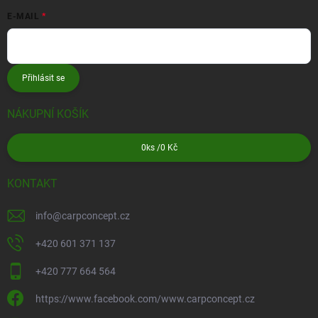
E-MAIL
Přihlásit se
NÁKUPNÍ KOŠÍK
0
ks /
0 Kč
KONTAKT
info
@
carpconcept.cz
+420 601 371 137
+420 777 664 564
https://www.facebook.com/www.carpconcept.cz