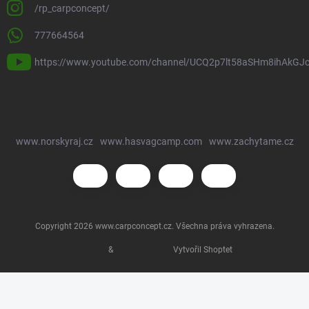
/rp_carpconcept/
777664564
https://www.youtube.com/channel/UCQ2p7lt58aSHm8ihAkGJ
www.norskyraj.cz
www.hasvagcamp.com
www.zachytame.cz
Copyright 2026
www.carpconcept.cz
. Všechna práva vyhrazena.
&
Vytvořil Shoptet