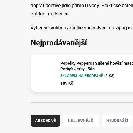
dopřát poctivé jídlo přímo u vody. Praktické balen
outdoor nadšence.
Vyber si kvalitní rybářské občerstvení a užij si 
Nejprodávanější
Popelky Peppers | Sušené hovězí mas
Perky's Jerky | 50g
SKLADEM NA PRODEJNĚ
(5 KS)
189 Kč
Ř
a
ABECEDNĚ
NEJLEVNĚJŠÍ
NEJDRAŽŠÍ
z
e