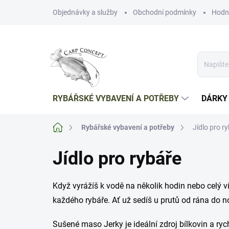
Přejít
Objednávky a služby
Obchodní podmínky
Hodn
na
obsah
RYBÁŘSKÉ VYBAVENÍ A POTŘEBY
DÁRKY
Domů
Rybářské vybavení a potřeby
Jídlo pro r
Jídlo pro rybáře
Když vyrážíš k vodě na několik hodin nebo celý vík
každého rybáře. Ať už sedíš u prutů od rána do n
Sušené maso Jerky je ideální zdroj bílkovin a ryc