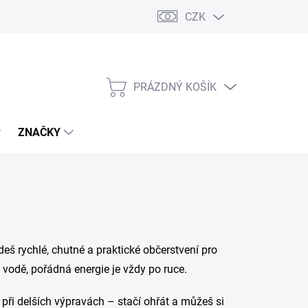
CZK
PRÁZDNÝ KOŠÍK
NÁKUPNÍ
KOŠÍK
ZNAČKY
jdeš rychlé, chutné a praktické občerstvení pro
 vodě, pořádná energie je vždy po ruce.
 při delších výpravách – stačí ohřát a můžeš si