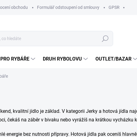
ocení obchodu
Formulář odstoupení od smlouvy
GPSR
Hledat
 PRO RYBÁŘE
DRUH RYBOLOVU
OUTLET/BAZAR
ybáře
end, kvalitní jídlo je základ. V kategorii Jerky a hotová jídla na
oci, čekáš na záběr v bivaku nebo vyrážíš na krátkou vycházku k
hlé energie bez nutnosti přípravy. Hotová jídla pak oceníš hlavně