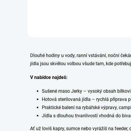
Do košíku
Dlouhé hodiny u vody, ranní vstávání, noční čekán
jídla jsou skvělou volbou všude tam, kde potřebuje
V nabídce najdeš:
Sušené maso Jerky – vysoký obsah bílkovi
Hotová sterilovaná jídla – rychlá příprava 
Praktické balení na rybářské výpravy, camp
Jídla s dlouhou trvanlivostí vhodná do biva
Ať už lovíš kapry, sumce nebo vyrážíš na feeder, d