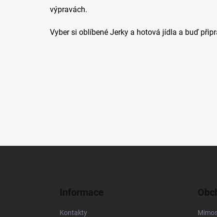
výpravách.
Vyber si oblíbené Jerky a hotová jídla a buď při
Z
á
p
a
Informace
Obch
t
í
Kontakty
Mimos