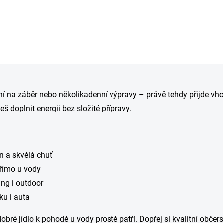
O
v
í na záběr nebo několikadenní výpravy – právě tehdy přijde vhod 
l
á
š doplnit energii bez složité přípravy.
d
a
c
í
p
n a skvělá chuť
r
přímo u vody
v
k
ing i outdoor
y
ku i auta
v
ý
p
obré jídlo k pohodě u vody prostě patří. Dopřej si kvalitní občer