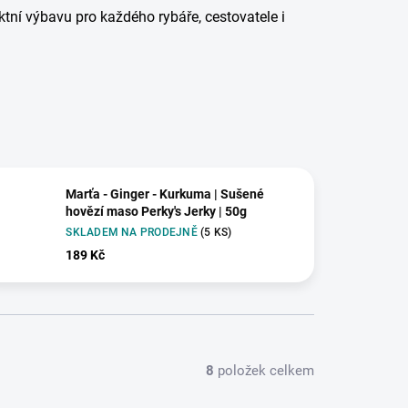
ektní výbavu pro každého rybáře, cestovatele i
Marťa - Ginger - Kurkuma | Sušené
hovězí maso Perky's Jerky | 50g
SKLADEM NA PRODEJNĚ
(5 KS)
189 Kč
8
položek celkem