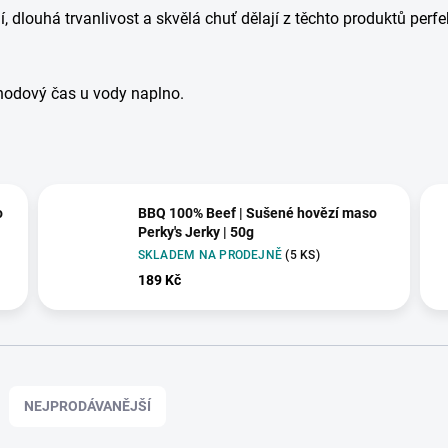
í, dlouhá trvanlivost a skvělá chuť dělají z těchto produktů perf
pohodový čas u vody naplno.
o
BBQ 100% Beef | Sušené hovězí maso
Perky's Jerky | 50g
SKLADEM NA PRODEJNĚ
(5 KS)
189 Kč
NEJPRODÁVANĚJŠÍ