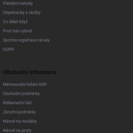
s
Platební metody
u
Objednávky a služby
Co dělat když
Proč nás vybrat
Sportex registrace záruky
GDPR
Obchodní informace
Mimosoudní řešení ADR
Obchodní podmínky
Reklamační řád
Záruční podmínky
Návod na navijáky
Návod na pruty