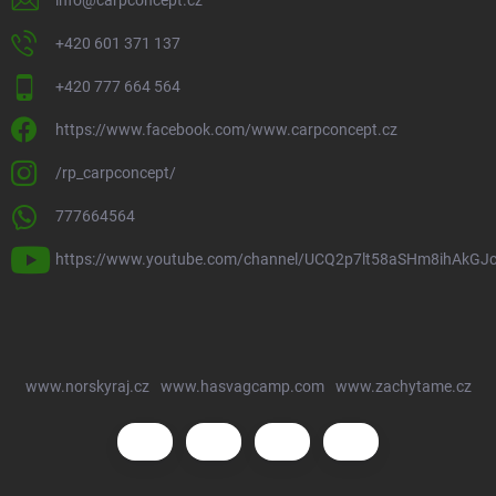
info
@
carpconcept.cz
+420 601 371 137
+420 777 664 564
https://www.facebook.com/www.carpconcept.cz
/rp_carpconcept/
777664564
https://www.youtube.com/channel/UCQ2p7lt58aSHm8ihAkGJ
www.norskyraj.cz
www.hasvagcamp.com
www.zachytame.cz