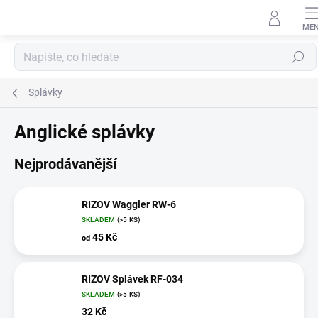
Přejít
na
obsah
Hledat
Splávky
Anglické splávky
Nejprodávanější
RIZOV Waggler RW-6
SKLADEM
(>5 KS)
45 Kč
od
RIZOV Splávek RF-034
SKLADEM
(>5 KS)
32 Kč