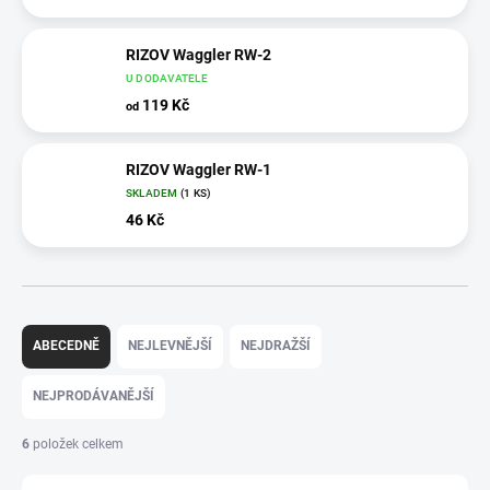
RIZOV Waggler RW-2
U DODAVATELE
119 Kč
od
RIZOV Waggler RW-1
SKLADEM
(1 KS)
46 Kč
Ř
a
ABECEDNĚ
NEJLEVNĚJŠÍ
NEJDRAŽŠÍ
z
e
NEJPRODÁVANĚJŠÍ
n
í
6
položek celkem
p
r