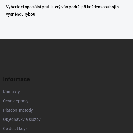
p
i
Vyberte si speciální prut, který vás podrží při každém souboji s
s
vysněnou rybou.
u
Z
á
p
a
t
í
Informace
Kontakty
Cena dopravy
Platební metody
Objednávky a služby
Co dělat když