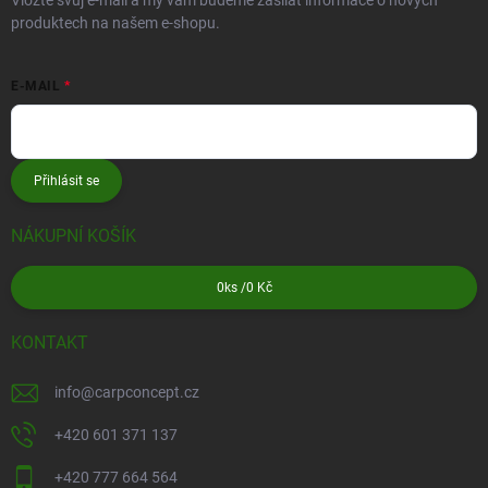
Vložte svůj e-mail a my vám budeme zasílat informace o nových
produktech na našem e-shopu.
E-MAIL
Přihlásit se
NÁKUPNÍ KOŠÍK
0
ks /
0 Kč
KONTAKT
info
@
carpconcept.cz
+420 601 371 137
+420 777 664 564