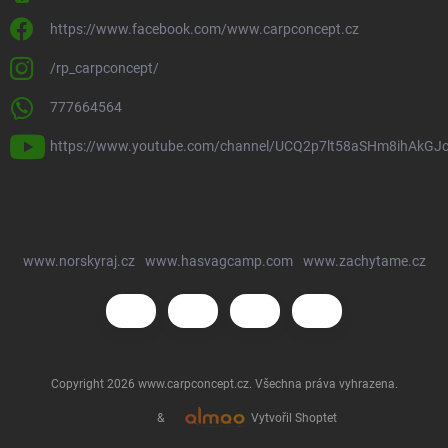
https://www.facebook.com/www.carpconcept.cz
/rp_carpconcept/
777664564
https://www.youtube.com/channel/UCQ2p7lt58aSHm8ihAkGJ
www.norskyraj.cz
www.hasvagcamp.com
www.zachytame.cz
Copyright 2026
www.carpconcept.cz
. Všechna práva vyhrazena.
&
Vytvořil Shoptet