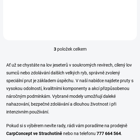
1 399 Kč
/ ks
Do košíku
3
položek celkem
O
v
l
Ať už se chystáte na lov jeseterů v soukromých revírech, cílený lov
á
sumců nebo zdolávání dalších velkých ryb, správně zvolený
d
speciální prut je základem úspěchu. V naší nabídce najdete pruty s
a
c
vysokou odolností, kvalitními komponenty a akcí přizpůsobenou
í
náročným podmínkám. Vybrané modely umožňují daleké
p
nahazování, bezpečné zdolávání a dlouhou životnost i při
r
v
intenzivním používání.
k
y
Pokud si s výběrem nevíte rady, rádi vám poradíme na prodejně
v
CarpConcept ve Strachotíně
nebo na telefonu
777 664 564
.
ý