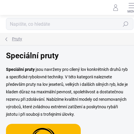
Přejít
na
obsah
Hledat
Pruty
Speciální pruty
Speciální pruty
jsou navrženy pro cílený lov konkrétních druhů ryb
a specifické rybolovné techniky. V této kategorii naleznete
především pruty na lov jeseterů, velkých i dalších silných ryb, kde je
kladen důraz na maximální pevnost, spolehlivost a dostatečnou
rezervu při zdolávání. Nabízíme kvalitní modely od renomovaných
výrobců, které zvládnou extrémní zatížení a poskytnou rybáři
jistotu i při souboji s trofejními úlovky.