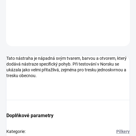
−
+
Přidat do košíku
DETAILNÍ INFORMACE
ZEPTAT SE
HLÍDAT
Uložit
Tato nástraha je nápadná svým tvarem, barvou a otvorem, který
dodává nástraze specifický pohyb. Při testování v Norsku se
ukázala jako velmi přitažlivá, zejména pro tresku jednoskvrnou a
tresku obecnou.
Doplňkové parametry
Kategorie
:
Pilkery