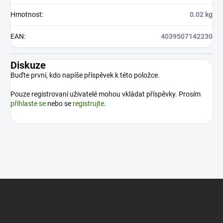
Hmotnost
:
0.02 kg
EAN
:
4039507142230
Diskuze
Buďte první, kdo napíše příspěvek k této položce.
Pouze registrovaní uživatelé mohou vkládat příspěvky. Prosím
přihlaste se
nebo se
registrujte
.
Z
á
p
a