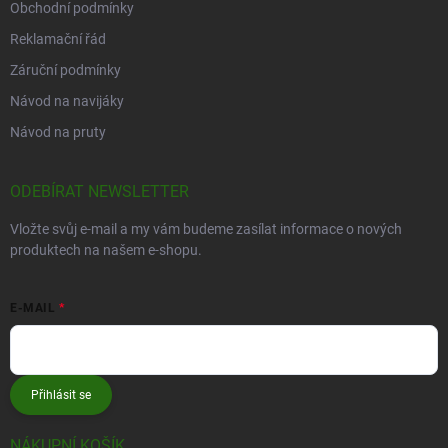
Obchodní podmínky
Reklamační řád
Záruční podmínky
Návod na navijáky
Návod na pruty
ODEBÍRAT NEWSLETTER
Vložte svůj e-mail a my vám budeme zasílat informace o nových
produktech na našem e-shopu.
E-MAIL
Přihlásit se
NÁKUPNÍ KOŠÍK