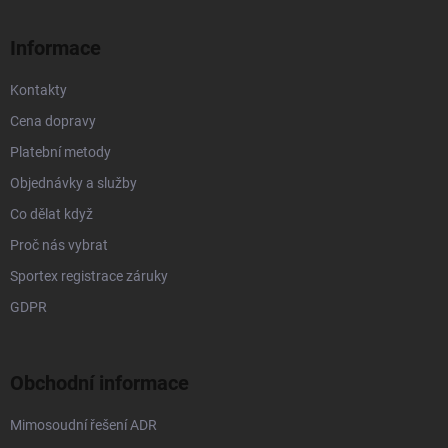
t
í
Informace
Kontakty
Cena dopravy
Platební metody
Objednávky a služby
Co dělat když
Proč nás vybrat
Sportex registrace záruky
GDPR
Obchodní informace
Mimosoudní řešení ADR