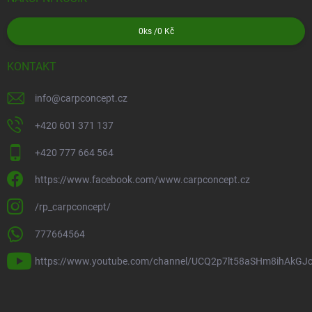
0
ks /
0 Kč
KONTAKT
info
@
carpconcept.cz
+420 601 371 137
+420 777 664 564
https://www.facebook.com/www.carpconcept.cz
/rp_carpconcept/
777664564
https://www.youtube.com/channel/UCQ2p7lt58aSHm8ihAkGJ