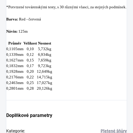
*Potvrzené továrenskými testy, s 30 různými vlasci, za stejných podmínek.
Barva:
Red - červená
Návin:
125m
Průměr
Velikost
Nosnost
0,1105mm
0,10
5,732kg
0,1339mm
0,12
6,934kg
0,1627mm
0,15
7,659kg
0,1832mm
0,17
9,723kg
0,1928mm
0,20
12,649kg
0,2176mm
0,22
14,715kg
0,2463mm
0,25
17,027kg
0,2801mm
0,28
20,126kg
Doplňkové parametry
Kategorie
:
Pletené šňůry