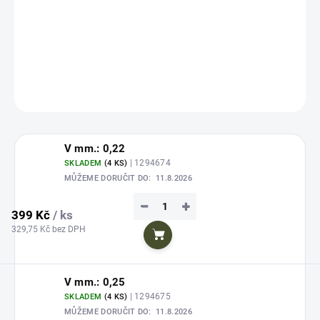
NanoFil spojuje výhody sňůr s vysokou nosností monofilových vlasců.
Absolutně jemný Nano vlasec s nulovou průtažností. Extrémní nosnost při
neuvěřitelně tenkých průměrech.
DETAILNÍ INFORMACE
ZEPTAT SE
HLÍDAT
Uložit
V mm.: 0,22
| 1294674
SKLADEM
(4 KS)
MŮŽEME DORUČIT DO:
11.8.2026
−
+
399 Kč
/ ks
329,75 Kč bez DPH
Do košíku
V mm.: 0,25
| 1294675
SKLADEM
(4 KS)
MŮŽEME DORUČIT DO:
11.8.2026