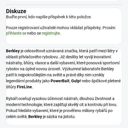
Diskuze
Buďte první, kdo napíše příspěvek k této položce.
Pouze registrovaní uživatelé mohou vkládat příspěvky. Prosím
přihlaste se
nebo se
registrujte
.
Berkley
je celosvětově uznávaná značka, která patří mezi lídry v
oblasti přívlačového rybolovu. Již desítky let vyvíjí inovativní
nástrahy, šňůry, vlasce a další vybavení, které posouvá sportovní
rybolov na úplně novou úroveň. Výzkumné laboratoře Berkley
patří k nejpokročilejším na světě a právě díky nim vznikly
legendární produkty jako
PowerBait
,
Gulp!
nebo špičkové pletené
šňůry
FireLine
.
Rybáři oceňují vysokou účinnost nástrah, dlouhou životnost a
moderní technologie, které zajišťují skvělý cit a kontrolu při lovu.
Pokud hledáte vybavení, které je prověřeno miliony rybářů po
celém světě,
Berkley
je sázka na jistotu.