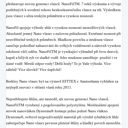
představuje novou generaci vlasců NanoFilTM. 7 roků výzkumu a vývoje
potřebných k uvedení tohoto bezkonkurenčního vlasce na trh. Výsledkem
jsou vlasce s ultra tenkým průměrem a vysokou nosností.
NanoFil spojuje výhody sňůr s vysokou nosností monofilových vlasců.
Absolutně jemný Nano vlasec s nulovou průtažností. Extrémní nosnost při
neuvěřitelně tenkých průměrech. Hladkost povrchu a struktura vlasce
zaručuje pohodlné nahazování do velkých vzdáleností a zároveň vysokou
odolnost vůči oděru. NanoFilTM je vynikající výhradně při lovu dravců,
kaprů a bílých ryb ve sladké vodě. Jeho struktura umožňuje použití i ve
slané vodě. Menší odpor vody! Delší hody! To je Vaše výhoda. Více
záběrů! Více úlovků! Více úspěchů!
Berkley Nano vlasec byl na výstavě EFTTEX v Amsterdamu vyhlášen za
nejlepší inovaci v oblasti vlasů roku 2011.
Nepotřebujete šňůru, ani monofil, ale novou generaci Nano vlasců.
NanoFilTM vyrobený z pogelovaného polyetylénu. Molekulární spojení
stovek nanovláken Dyneema® formuje jedno jediné Nano vlákno.
Dyneema®, světově nejpoužívanější materiál při výrobě rybářských šňůr
zabezpečuje Nano vlasci pevnost pletené šňůry a hladký povrch monofilu.