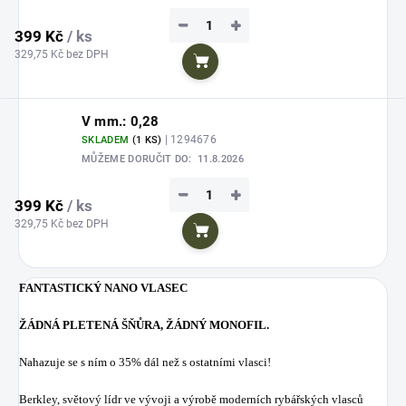
−
+
399 Kč
/ ks
329,75 Kč bez DPH
Do košíku
V mm.: 0,28
| 1294676
SKLADEM
(1 KS)
MŮŽEME DORUČIT DO:
11.8.2026
−
+
399 Kč
/ ks
329,75 Kč bez DPH
Do košíku
FANTASTICKÝ NANO VLASEC
ŽÁDNÁ PLETENÁ ŠŇŮRA, ŽÁDNÝ MONOFIL.
Nahazuje se s ním o 35% dál než s ostatními vlasci!
Berkley, světový lídr ve vývoji a výrobě moderních rybářských vlasců