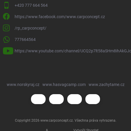
+420 777 664 564
https://www.facebook.com/www.carpconcept.cz
/rp_carpconcept/
777664564
https://www.youtube.com/channel/UCQ2p7lt58aSHm8ihAkGJ
www.norskyraj.cz
www.hasvagcamp.com
www.zachytame.cz
Copyright 2026
www.carpconcept.cz
. Všechna práva vyhrazena.
&
Vytvořil Shoptet