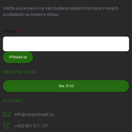
Vložte svůj e-mail a my vám budeme zasílat informace o nových
produktech na našem e-shopu.
E-MAIL
Přihlásit se
NÁKUPNÍ KOŠÍK
0
ks /
0 Kč
KONTAKT
info
@
carpconcept.cz
+420 601 371 137