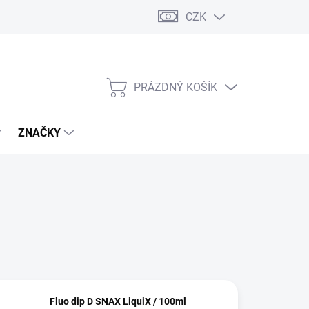
CZK
PRÁZDNÝ KOŠÍK
NÁKUPNÍ
KOŠÍK
ZNAČKY
Fluo dip D SNAX LiquiX / 100ml