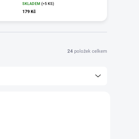
SKLADEM
(>5 KS)
179 Kč
24
položek celkem
101006473