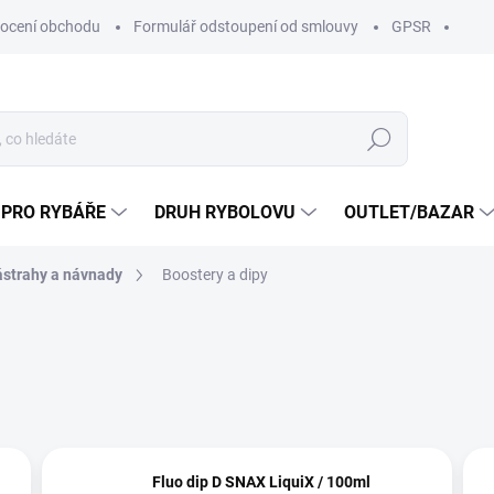
ocení obchodu
Formulář odstoupení od smlouvy
GPSR
Hledat
 PRO RYBÁŘE
DRUH RYBOLOVU
OUTLET/BAZAR
strahy a návnady
Boostery a dipy
Fluo dip D SNAX LiquiX / 100ml