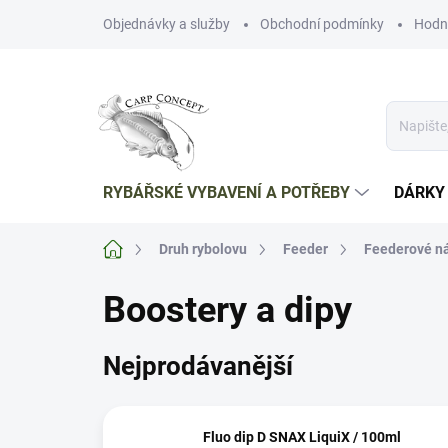
Přejít
Objednávky a služby
Obchodní podmínky
Hodn
na
obsah
RYBÁŘSKÉ VYBAVENÍ A POTŘEBY
DÁRKY
Domů
Druh rybolovu
Feeder
Feederové ná
Boostery a dipy
Nejprodávanější
Fluo dip D SNAX LiquiX / 100ml