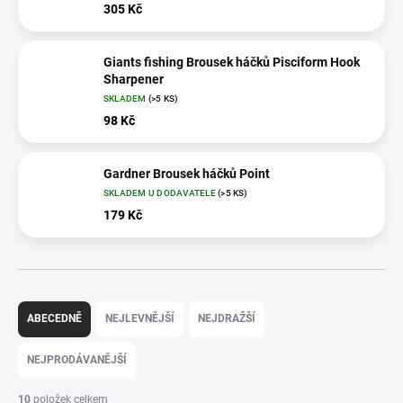
305 Kč
Giants fishing Brousek háčků Pisciform Hook
Sharpener
SKLADEM
(>5 KS)
98 Kč
Gardner Brousek háčků Point
SKLADEM U DODAVATELE
(>5 KS)
179 Kč
Ř
a
ABECEDNĚ
NEJLEVNĚJŠÍ
NEJDRAŽŠÍ
z
e
NEJPRODÁVANĚJŠÍ
n
í
10
položek celkem