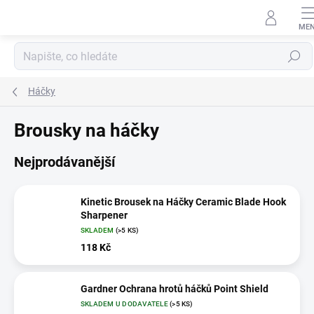
Přejít
na
obsah
Hledat
Háčky
Brousky na háčky
Nejprodávanější
Kinetic Brousek na Háčky Ceramic Blade Hook
Sharpener
SKLADEM
(>5 KS)
118 Kč
Gardner Ochrana hrotů háčků Point Shield
SKLADEM U DODAVATELE
(>5 KS)