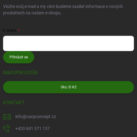
Vložte svůj e-mail a my vám budeme zasílat informace o nových
produktech na našem e-shopu.
E-MAIL
Přihlásit se
NÁKUPNÍ KOŠÍK
0
ks /
0 Kč
KONTAKT
info
@
carpconcept.cz
+420 601 371 137