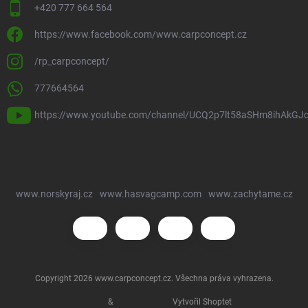
+420 777 664 564
https://www.facebook.com/www.carpconcept.cz
/rp_carpconcept/
777664564
https://www.youtube.com/channel/UCQ2p7lt58aSHm8ihAkGJ
www.norskyraj.cz
www.hasvagcamp.com
www.zachytame.cz
Copyright 2026
www.carpconcept.cz
. Všechna práva vyhrazena.
&
Vytvořil Shoptet