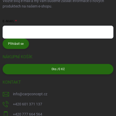
Vložte svůj e-mail a my vám budeme zasílat informace o nových
produktech na našem e-shopu.
E-MAIL
Přihlásit se
NÁKUPNÍ KOŠÍK
0
ks /
0 Kč
KONTAKT
info
@
carpconcept.cz
+420 601 371 137
+420 777 664 564