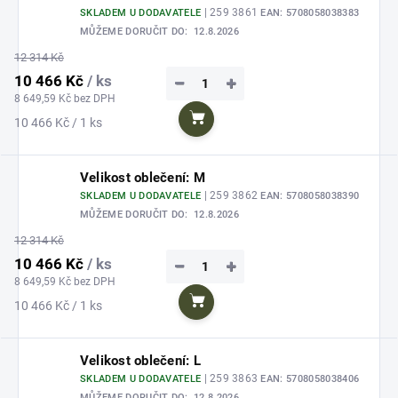
| 259 3861
SKLADEM U DODAVATELE
EAN:
5708058038383
MŮŽEME DORUČIT DO:
12.8.2026
12 314 Kč
10 466 Kč
/ ks
−
+
8 649,59 Kč bez DPH
Měrná
10 466 Kč / 1 ks
Do košíku
cena:
Velikost oblečení: M
| 259 3862
SKLADEM U DODAVATELE
EAN:
5708058038390
MŮŽEME DORUČIT DO:
12.8.2026
12 314 Kč
10 466 Kč
/ ks
−
+
8 649,59 Kč bez DPH
Měrná
10 466 Kč / 1 ks
Do košíku
cena:
Velikost oblečení: L
| 259 3863
SKLADEM U DODAVATELE
EAN:
5708058038406
MŮŽEME DORUČIT DO:
12.8.2026