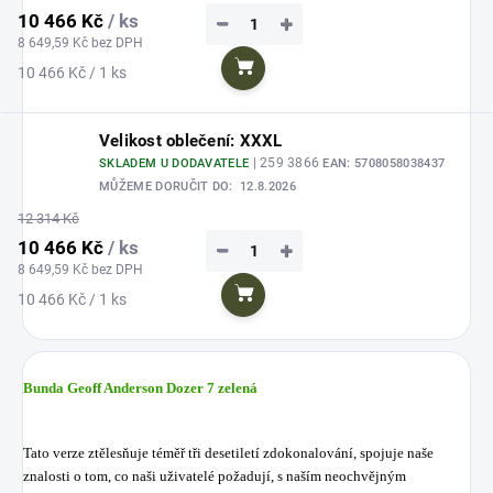
10 466 Kč
/ ks
−
+
8 649,59 Kč bez DPH
Měrná
10 466 Kč / 1 ks
Do košíku
cena:
Velikost oblečení: XXXL
| 259 3866
SKLADEM U DODAVATELE
EAN:
5708058038437
MŮŽEME DORUČIT DO:
12.8.2026
12 314 Kč
10 466 Kč
/ ks
−
+
8 649,59 Kč bez DPH
Měrná
10 466 Kč / 1 ks
Do košíku
cena:
Bunda Geoff Anderson Dozer 7 zelená
Tato verze ztělesňuje téměř tři desetiletí zdokonalování, spojuje naše
znalosti o tom, co naši uživatelé požadují, s naším neochvějným