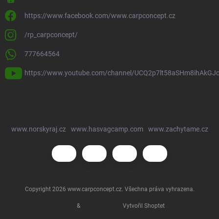
https://www.facebook.com/www.carpconcept.cz
/rp_carpconcept/
777664564
https://www.youtube.com/channel/UCQ2p7lt58aSHm8ihAkGJ
www.norskyraj.cz
www.hasvagcamp.com
www.zachytame.cz
Copyright 2026
www.carpconcept.cz
. Všechna práva vyhrazena.
&
Vytvořil Shoptet