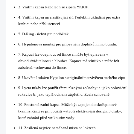
3. Vnitřní kapsa Napoleon se zipem YKK®.
4. Vnitřní kapsa na elastikující síť. Perfektní ukládání pro extra
krabici nebo příslušenství.
5. D-Ring - úchyt pro podběrák
6. Hypalonova montáž pro připevnění doplňků mimo bundu.
7. Kapuci lze odepnout od límce a může být upravena v
obvodu/viditelnosti a hloubce. Kapuce má stínítko a může být
zabalená - schovaná do límce.
8. Uzavření rukávu Hypalon s originálním uzávěrem suchého zipu.
9. Lycra rukáv lze použít třemi různými způsoby: a: jako poloviční
rukavice b: jako teplá ochrana zápěstí c: Zcela schované
10. Prostorná zadní kapsa. Může být zapojen do skořepinové
tkaniny, čímž se při použití vytvoří efektivnější design. 3 druky,
které zabrání před vniknutím vody.
11. Zesílená nejvíce namáhaná místa na loktech.