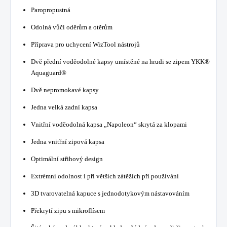
Paropropustná
Odolná vůči oděrům a otěrům
Příprava pro uchycení WizTool nástrojů
Dvě přední voděodolné kapsy umístěné na hrudi se zipem YKK®
Aquaguard®
Dvě nepromokavé kapsy
Jedna velká zadní kapsa
Vnitřní voděodolná kapsa „Napoleon“ skrytá za klopami
Jedna vnitřní zipová kapsa
Optimální střihový design
Extrémní odolnost i při větších zátěžích při používání
3D tvarovatelná kapuce s jednodotykovým nástavováním
Překrytí zipu s mikroflísem