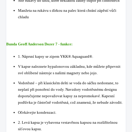
Šité rukávy do úhlu, které nekladou žádný odpor při činnostech
Manžeta na rukávu s dírkou na palec která chrání zápěstí vůči
chladu
Bunda Geoff Anderson Dozer 7 - funkce:
1. Náprsní kapsy se zipem YKK® Aquaguard®.
V kapse naleznete hypalonovou základnu, kde můžete připevnit
své oblíbené nástroje s našimi magnety nebo jojo.
Vodotěsné – při klasickém dešti se voda do sáčku nedostane, to
neplatí při ponoření do vody. Navzdory vodotěsnému designu
doporučujeme nepovažovat kapsy za nepromokavé. Kapesní
podšívka je částečně vodotěsná, což znamená, že nebude závodit.
Očekávejte kondenzaci.
2. Levá kapsa je vybavena vestavěnou kapsou na rozšiřitelnou
síťovou kapsu.