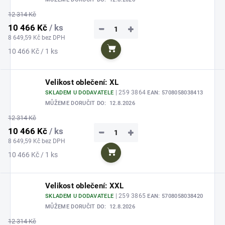
12 314 Kč
10 466 Kč
/ ks
−
+
8 649,59 Kč bez DPH
Měrná
10 466 Kč / 1 ks
Do košíku
cena:
Velikost oblečení: XL
| 259 3864
SKLADEM U DODAVATELE
EAN:
5708058038413
MŮŽEME DORUČIT DO:
12.8.2026
12 314 Kč
10 466 Kč
/ ks
−
+
8 649,59 Kč bez DPH
Měrná
10 466 Kč / 1 ks
Do košíku
cena:
Velikost oblečení: XXL
| 259 3865
SKLADEM U DODAVATELE
EAN:
5708058038420
MŮŽEME DORUČIT DO:
12.8.2026
12 314 Kč