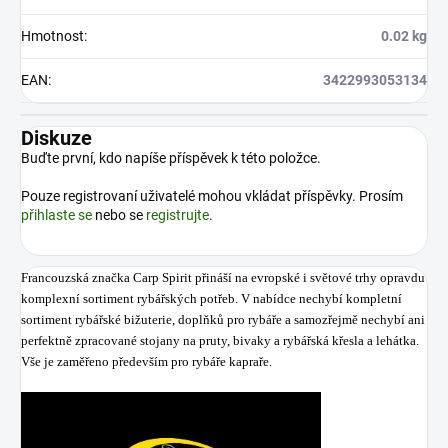
Hmotnost
:
0.02 kg
EAN
:
3422993053134
Diskuze
Buďte první, kdo napíše příspěvek k této položce.
Pouze registrovaní uživatelé mohou vkládat příspěvky. Prosím
přihlaste se
nebo se
registrujte
.
Francouzská značka Carp Spirit přináší na evropské i světové trhy opravdu
komplexní sortiment rybářských potřeb. V nabídce nechybí kompletní
sortiment rybářské bižuterie, doplňků pro rybáře a samozřejmě nechybí ani
perfektně zpracované stojany na pruty, bivaky a rybářská křesla a lehátka.
Vše je zaměřeno především pro rybáře kapraře.