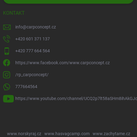
KONTAKT
info
@
carpconcept.cz
+420 601 371 137
+420 777 664 564
https://www.facebook.com/www.carpconcept.cz
/rp_carpconcept/
777664564
https://www.youtube.com/channel/UCQ2p7lt58aSHm8ihAkGJ
www.norskyraj.cz
www.hasvagcamp.com
www.zachytame.cz