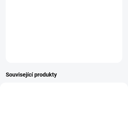
−
+
Přidat do košíku
Rohatinka, luminózní
DETAILNÍ INFORMACE
ZEPTAT SE
HLÍDAT
Uložit
Související produkty
TIP
60783/0-2
ACS640038