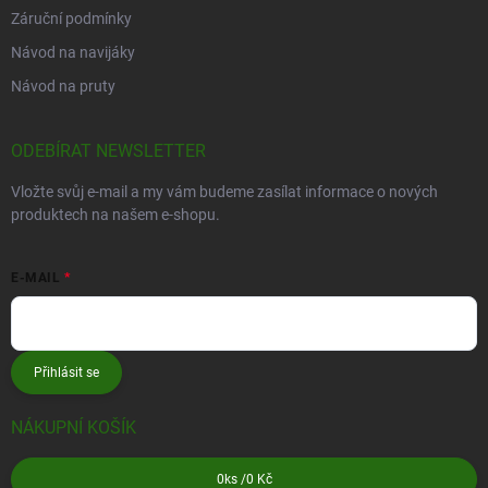
Záruční podmínky
Návod na navijáky
Návod na pruty
ODEBÍRAT NEWSLETTER
Vložte svůj e-mail a my vám budeme zasílat informace o nových
produktech na našem e-shopu.
E-MAIL
Přihlásit se
NÁKUPNÍ KOŠÍK
0
ks /
0 Kč