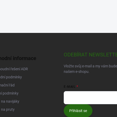
ODEBÍRAT NEWSLETT
odní informace
Vložte svůj e-mail a my vám bud
oudní řešení ADR
našem e-shopu.
dní podmínky
mační řád
E-MAIL
ní podmínky
na navijáky
 na pruty
Přihlásit se