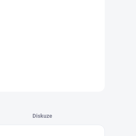
026
MOŽNOSTI DORUČENÍ
Přidat do košíku
K (black/orange body)
ZEPTAT SE
HLÍDAT
Diskuze