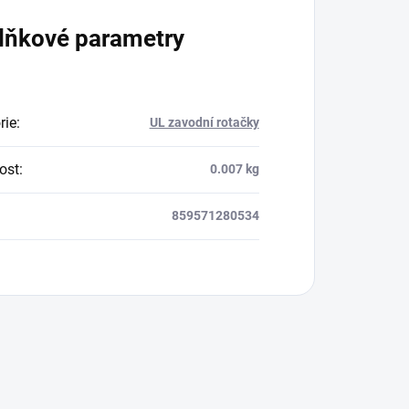
lňkové parametry
rie
:
UL zavodní rotačky
ost
:
0.007 kg
859571280534