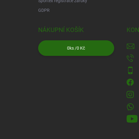
Sportex registrace záruky
GDPR
NÁKUPNÍ KOŠÍK
KON
0
ks /
0 Kč