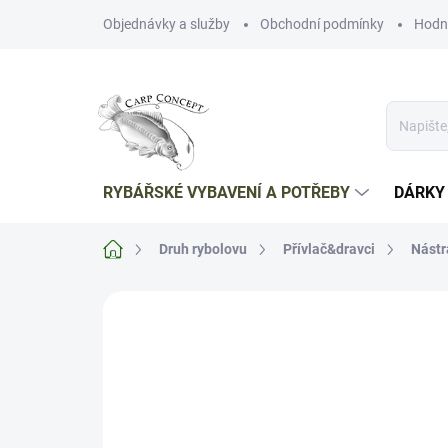
Přejít
Objednávky a služby
Obchodní podmínky
Hodn
na
obsah
RYBÁŘSKÉ VYBAVENÍ A POTŘEBY
DÁRKY
Domů
Druh rybolovu
Přívlač&dravci
Nástr
Neohodnoceno
Podrobnosti hodnoce
NOVINKA