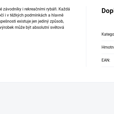
 závodníky i rekreačními rybáři. Každá
Dop
 točí i v těžkých podmínkách a hlavně
spešnosti existuje jen jediný způsob,
ý výrobek může být absolutní světová
Katego
Hmotn
EAN
: