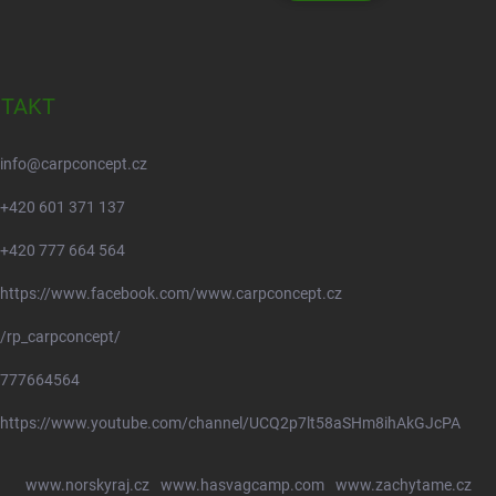
TAKT
info
@
carpconcept.cz
+420 601 371 137
+420 777 664 564
https://www.facebook.com/www.carpconcept.cz
/rp_carpconcept/
777664564
https://www.youtube.com/channel/UCQ2p7lt58aSHm8ihAkGJcPA
www.norskyraj.cz
www.hasvagcamp.com
www.zachytame.cz