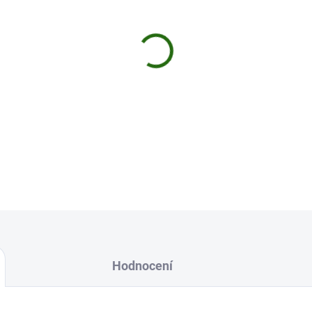
cena:
MŮŽEME DORUČIT DO:
11.8.2
−
+
CLASSIC BARBLESS 1 - BLAC
DETAILNÍ INFORMACE
Uložit
Hodnocení