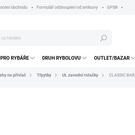
ocení obchodu
Formulář odstoupení od smlouvy
GPSR
Hledat
 PRO RYBÁŘE
DRUH RYBOLOVU
OUTLET/BAZAR
ahy na přívlač
Třpytky
UL zavodní rotačky
CLASSIC BARB
ní
ZNAČKA:
JIGOVKY.CZ
119 Kč
/ ks
98,35 Kč bez DPH
Měrná
SKLADEM U DODAVATELE