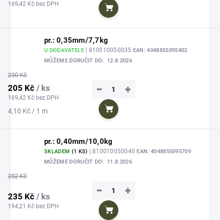
169,42 Kč bez DPH
Do košíku
pr.: 0,35mm/7,7kg
| 810010050035
U DODAVATELE
EAN:
4048855095402
MŮŽEME DORUČIT DO:
12.8.2026
230 Kč
205 Kč
/ ks
−
+
169,42 Kč bez DPH
Měrná
4,10 Kč / 1 m
Do košíku
cena:
pr.: 0,40mm/10,0kg
| 810010050040
SKLADEM
(1 KS)
EAN:
4048855095709
MŮŽEME DORUČIT DO:
11.8.2026
252 Kč
−
+
235 Kč
/ ks
194,21 Kč bez DPH
Do košíku