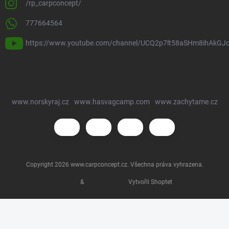
/rp_carpconcept/
777664564
https://www.youtube.com/channel/UCQ2p7lt58aSHm8ihAkGJ
www.norskyraj.cz
www.hasvagcamp.com
www.zachytame.cz
Copyright 2026
www.carpconcept.cz
. Všechna práva vyhrazena.
&
Vytvořil Shoptet