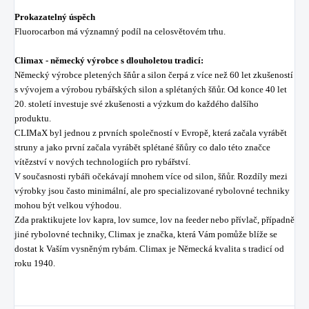
Prokazatelný úspěch
Fluorocarbon má významný podíl na celosvětovém trhu.
Climax - německý výrobce s dlouholetou tradicí:
Německý výrobce pletených šňůr a silon čerpá z více než 60 let zkušeností
s vývojem a výrobou rybářských silon a splétaných šňůr. Od konce 40 let
20. století investuje své zkušenosti a výzkum do každého dalšího
produktu.
CLIMaX byl jednou z prvních společností v Evropě, která začala vyrábět
struny a jako první začala vyrábět splétané šňůry co dalo této značce
vítězství v nových technologiích pro rybářství.
V současnosti rybáři očekávají mnohem více od silon, šňůr. Rozdíly mezi
výrobky jsou často minimální, ale pro specializované rybolovné techniky
mohou být velkou výhodou.
Zda praktikujete lov kapra, lov sumce, lov na feeder nebo přívlač, případně
jiné rybolovné techniky, Climax je značka, která Vám pomůže blíže se
dostat k Vaším vysněným rybám. Climax je Německá kvalita s tradicí od
roku 1940.