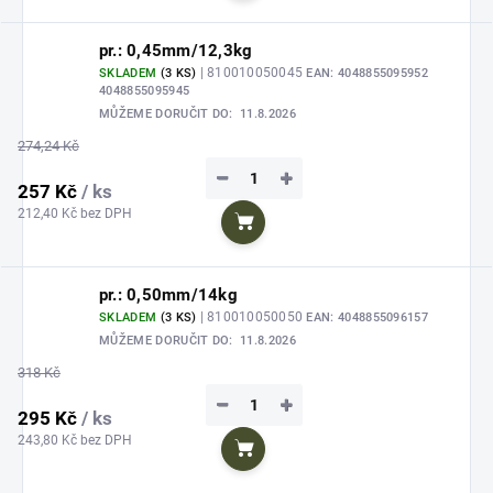
pr.: 0,45mm/12,3kg
| 810010050045
SKLADEM
(3 KS)
EAN:
4048855095952
4048855095945
MŮŽEME DORUČIT DO:
11.8.2026
274,24 Kč
−
+
257 Kč
/ ks
212,40 Kč bez DPH
Do košíku
pr.: 0,50mm/14kg
| 810010050050
SKLADEM
(3 KS)
EAN:
4048855096157
MŮŽEME DORUČIT DO:
11.8.2026
318 Kč
−
+
295 Kč
/ ks
243,80 Kč bez DPH
Do košíku