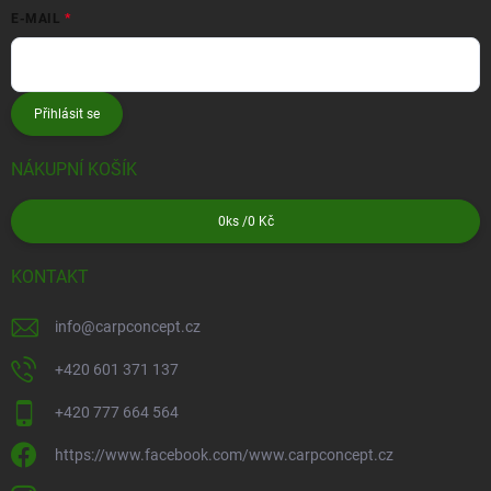
E-MAIL
Přihlásit se
NÁKUPNÍ KOŠÍK
0
ks /
0 Kč
KONTAKT
info
@
carpconcept.cz
+420 601 371 137
+420 777 664 564
https://www.facebook.com/www.carpconcept.cz