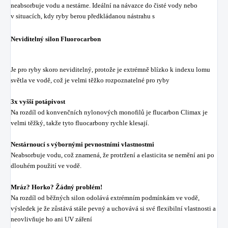
neabsorbuje vodu a nestárne. Ideální na návazce do čisté vody nebo
v situacích, kdy ryby berou předkládanou nástrahu s
Neviditelný silon Fluorocarbon
Je pro ryby skoro neviditelný, protože je extrémně blízko k indexu lomu
světla ve vodě, což je velmi těžko rozpoznatelné pro ryby
3x vyšší potápivost
Na rozdíl od konvenčních nylonových monofilů je flucarbon Climax je
velmi těžký, takže tyto fluocarbony rychle klesají.
Nestárnoucí s výbornými pevnostními vlastnostmi
Neabsorbuje vodu, což znamená, že protržení a elasticita se nemění ani po
dlouhém použití ve vodě.
Mráz? Horko? Žádný problém!
Na rozdíl od běžných silon odolává extrémním podmínkám ve vodě,
výsledek je že zůstává stále pevný a uchovává si své flexibilní vlastnosti a
neovlivňuje ho ani UV záření