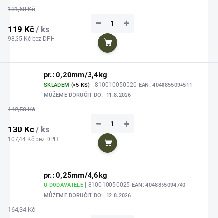
131,68 Kč
−
+
119 Kč
/ ks
98,35 Kč bez DPH
Do košíku
pr.: 0,20mm/3,4kg
| 810010050020
SKLADEM
(>5 KS)
EAN:
4048855094511
MŮŽEME DORUČIT DO:
11.8.2026
142,50 Kč
−
+
130 Kč
/ ks
107,44 Kč bez DPH
Do košíku
pr.: 0,25mm/4,6kg
| 810010050025
U DODAVATELE
EAN:
4048855094740
MŮŽEME DORUČIT DO:
12.8.2026
164,34 Kč