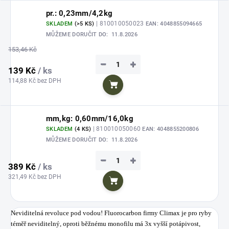
pr.: 0,23mm/4,2kg
| 810010050023
SKLADEM
(>5 KS)
EAN:
4048855094665
MŮŽEME DORUČIT DO:
11.8.2026
153,46 Kč
−
+
139 Kč
/ ks
114,88 Kč bez DPH
Do košíku
mm,kg: 0,60mm/16,0kg
| 810010050060
SKLADEM
(4 KS)
EAN:
4048855200806
MŮŽEME DORUČIT DO:
11.8.2026
−
+
389 Kč
/ ks
321,49 Kč bez DPH
Do košíku
Neviditelná revoluce pod vodou! Fluorocarbon firmy Climax je pro ryby
téměř neviditelný, oproti běžnému monofilu má 3x vyšší potápivost,