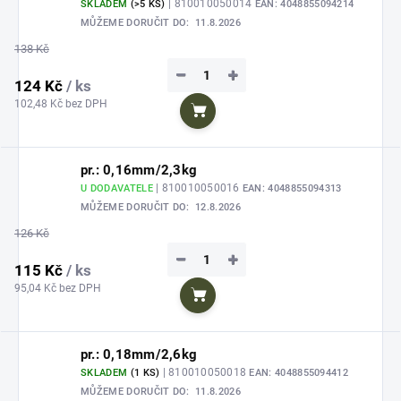
| 810010050014
SKLADEM
(>5 KS)
EAN:
4048855094214
MŮŽEME DORUČIT DO:
11.8.2026
138 Kč
−
+
124 Kč
/ ks
102,48 Kč bez DPH
Do košíku
pr.: 0,16mm/2,3kg
| 810010050016
U DODAVATELE
EAN:
4048855094313
MŮŽEME DORUČIT DO:
12.8.2026
126 Kč
−
+
115 Kč
/ ks
95,04 Kč bez DPH
Do košíku
pr.: 0,18mm/2,6kg
| 810010050018
SKLADEM
(1 KS)
EAN:
4048855094412
MŮŽEME DORUČIT DO:
11.8.2026