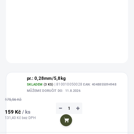
cena:
Zvolte variantu
Fluorocarbon je neviditelná revoluce pod vodou! Oproti běžnému
monofilu má 3x vyšší potápivost, neabsorbuje vodu a nestárne.
DETAILNÍ INFORMACE
ZEPTAT SE
HLÍDAT
Uložit
pr.: 0,28mm/5,8kg
| 810010050028
SKLADEM
(3 KS)
EAN:
4048855094948
MŮŽEME DORUČIT DO:
11.8.2026
175,56 Kč
−
+
159 Kč
/ ks
131,40 Kč bez DPH
Do košíku