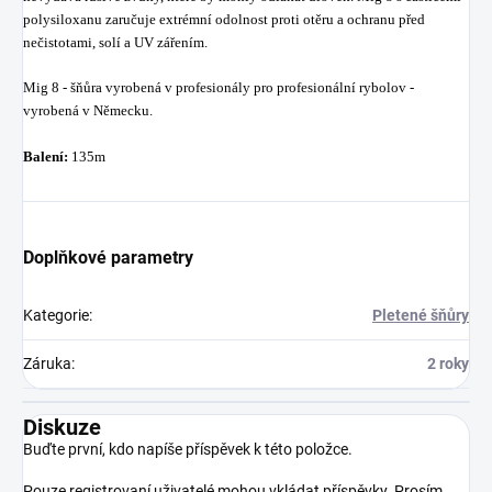
polysiloxanu zaručuje extrémní odolnost proti otěru a ochranu před
nečistotami, solí a UV zářením.
Mig 8 - šňůra vyrobená v profesionály pro profesionální rybolov -
vyrobená v Německu.
Balení:
135m
Doplňkové parametry
Kategorie
:
Pletené šňůry
Záruka
:
2 roky
Diskuze
Buďte první, kdo napíše příspěvek k této položce.
Pouze registrovaní uživatelé mohou vkládat příspěvky. Prosím