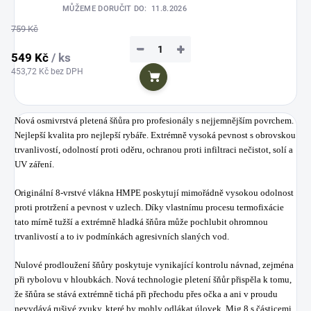
MŮŽEME DORUČIT DO:
11.8.2026
759 Kč
−
+
549 Kč
/ ks
453,72 Kč bez DPH
Do košíku
Nová osmivrstvá pletená šňůra pro profesionály s nejjemnějším povrchem.
Nejlepší kvalita pro nejlepší rybáře. Extrémně vysoká pevnost s obrovskou
trvanlivostí, odolností proti oděru, ochranou proti infiltraci nečistot, solí a
UV záření.
Originální 8-vrstvé vlákna HMPE poskytují mimořádně vysokou odolnost
proti protržení a pevnost v uzlech. Díky vlastnímu procesu termofixácie
tato mírně tužší a extrémně hladká šňůra může pochlubit ohromnou
trvanlivostí a to iv podmínkách agresivních slaných vod.
Nulové prodloužení šňůry poskytuje vynikající kontrolu návnad, zejména
při rybolovu v hloubkách. Nová technologie pletení šňůr přispěla k tomu,
že šňůra se stává extrémně tichá při přechodu přes očka a ani v proudu
nevydává rušivé zvuky, které by mohly odlákat úlovek. Mig 8 s částicemi