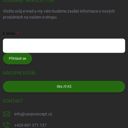
ODEBÍRAT NEWSLETTER
Vložte svůj e-mail a my vám budeme zasílat informace o nových
produktech na našem e-shopu.
E-MAIL
Přihlásit se
NÁKUPNÍ KOŠÍK
0
ks /
0 Kč
KONTAKT
info
@
carpconcept.cz
+420 601 371 137