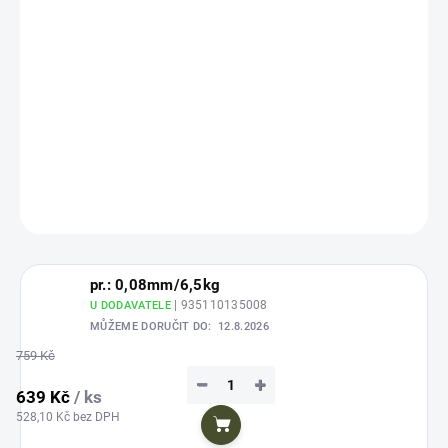
Zvolte variantu
cena:
Nová osmivrstvá pletená šňůra pro profesionály s nejjemnějším povrchem.
Nejlepší kvalita pro nejlepší rybáře. Extrémně vysoká pevnost s obrovskou
trvanlivostí, odolností proti oděru, ochranou proti infiltraci nečistot, solí a
UV záření.
DETAILNÍ INFORMACE
ZEPTAT SE
HLÍDAT
Uložit
pr.: 0,08mm/6,5kg
| 935110135008
U DODAVATELE
MŮŽEME DORUČIT DO:
12.8.2026
759 Kč
−
+
639 Kč
/ ks
528,10 Kč bez DPH
Do košíku