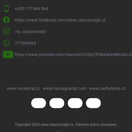
+420 777 664 564
https://www.facebook.com/www.carpconcept.cz
/rp_carpconcept/
777664564
https://www.youtube.com/channel/UCQ2p7lt58aSHm8ihAkGJ
www.norskyraj.cz
www.hasvagcamp.com
www.zachytame.cz
Copyright 2026
www.carpconcept.cz
. Všechna práva vyhrazena.