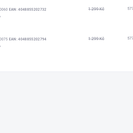
57
1 299 Kč
80060
EAN:
4048855202732
6
57
1 299 Kč
80075
EAN:
4048855202794
6