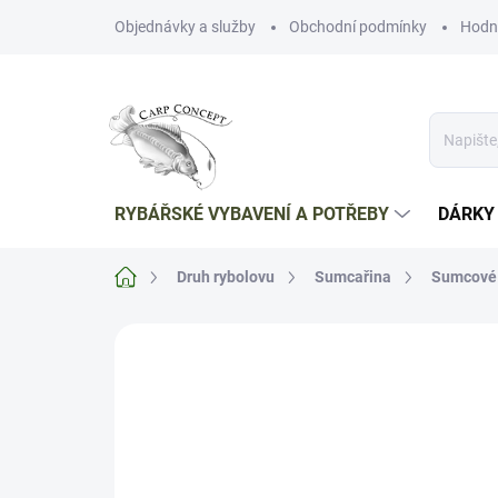
Přejít
Objednávky a služby
Obchodní podmínky
Hodn
na
obsah
RYBÁŘSKÉ VYBAVENÍ A POTŘEBY
DÁRKY
Domů
Druh rybolovu
Sumcařina
Sumcové p
Neohodnoceno
Podrobnosti hodnoce
TIP