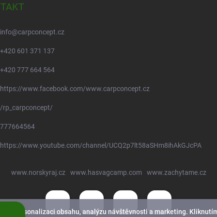
TAKT
info
@
carpconcept.cz
+420 601 371 137
+420 777 664 564
https://www.facebook.com/www.carpconcept.cz
/rp_carpconcept/
777664564
https://www.youtube.com/channel/UCQ2p7lt58aSHm8ihAkGJcPA
www.norskyraj.cz
www.hasvagcamp.com
www.zachytame.cz
nek, personalizaci obsahu, analýzu návštěvnosti a marketing. Kliknutím