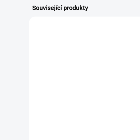
Související produkty
TIP
AKCE
73063
TIP
SKLADEM
(2 KS)
Climax pletená šňůra
Tic
Touch 8 Braid 100m /
GG
zelená
2 
569 Kč
Detail