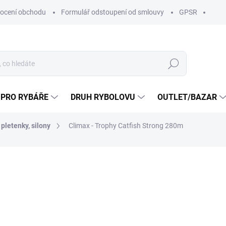
ocení obchodu
Formulář odstoupení od smlouvy
GPSR
Hledat
 PRO RYBÁŘE
DRUH RYBOLOVU
OUTLET/BAZAR
letenky, silony
Climax - Trophy Catfish Strong 280m
ní
ZNAČKA:
CLIMAX
1 299 Kč
od
69
od
577,69 Kč
bez DPH
Měrná
od 2,50 Kč / 1 m