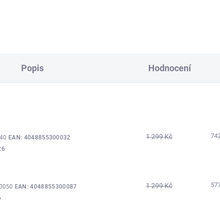
Popis
Hodnocení
74
1 299 Kč
040
EAN:
4048855300032
26
57
1 299 Kč
80050
EAN:
4048855300087
6