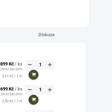
Diskuze
899 Kč
/ ks
−
+
2,98 Kč bez DPH
Měrná
3,21 Kč / 1 m
Do košíku
cena:
699 Kč
/ ks
−
+
7,69 Kč bez DPH
Měrná
2,50 Kč / 1 m
Do košíku
cena: