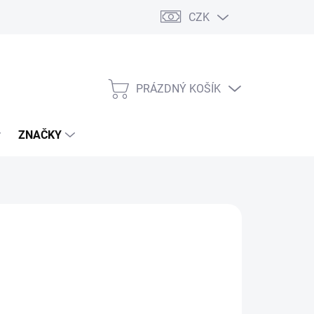
CZK
PRÁZDNÝ KOŠÍK
NÁKUPNÍ
KOŠÍK
ZNAČKY
9 Kč
/ ks