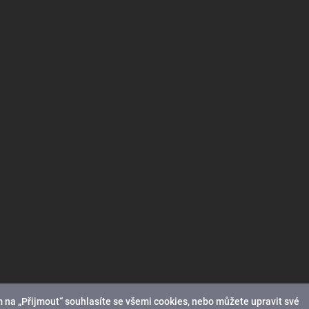
 na „Přijmout“ souhlasíte se všemi cookies, nebo můžete upravit své