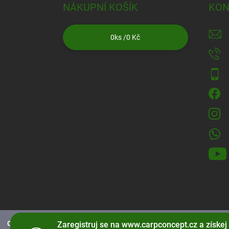
NÁKUPNÍ KOŠÍK
KON
0
ks /
0 Kč
CarpConcept.cz používá soubory cookies
pro správné fungování strá
Zaregistruj se na www.carpconcept.cz a získej