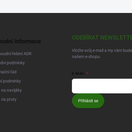
ODEBÍRAT NEWSLETT
odní informace
Vložte svůj e-mail a my vám bud
oudní řešení ADR
našem e-shopu.
dní podmínky
mační řád
E-MAIL
ní podmínky
na navijáky
 na pruty
Přihlásit se