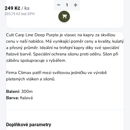
−
+
249 Kč
/ ks
205,79 Kč bez DPH
Do košíku
Cult Carp Line Deep Purple je vlasec na kapry za skvělou
cenu v naší nabídce. Má vynikající poměr ceny a kvality, kulatý
a přesný průměr. Ideální na trofejní kapry díky své speciální
fialové barvě. Speciální ochrana silonu proti oděru. Silon při
záběru spolupracuje s rybářem.
Firma Climax patří mezi světovou jedničku ve výrobě
pletených vláken a silonů.
Balení:
300m
Barva:
fialová
Doplňkové parametry