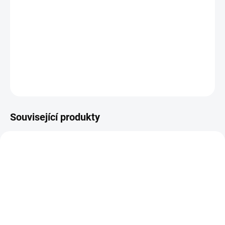
Zvolte variantu
cena:
Climax Cult Carp Line Deep Purple je ideální na trofejní kapry díky
své speciální fialové barvě.
DETAILNÍ INFORMACE
ZEPTAT SE
HLÍDAT
Uložit
Související produkty
VÝPRODEJOVÁ CENA
144275
TEC18QPPB
ZDARMA
SKLADEM
SKLADEM
(3 KS)
(>5 KS)