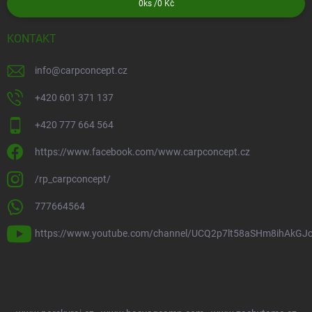
0
ks /
0 Kč
KONTAKT
info
@
carpconcept.cz
+420 601 371 137
+420 777 664 564
https://www.facebook.com/www.carpconcept.cz
/rp_carpconcept/
777664564
https://www.youtube.com/channel/UCQ2p7lt58aSHm8ihAkGJ