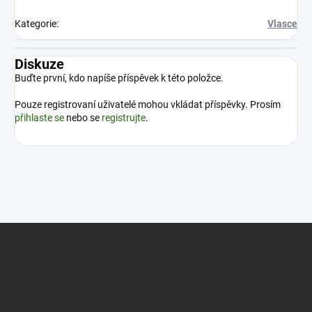
Kategorie
:
Vlasce
Diskuze
Buďte první, kdo napíše příspěvek k této položce.
Pouze registrovaní uživatelé mohou vkládat příspěvky. Prosím
přihlaste se
nebo se
registrujte
.
Z
á
p
a
t
í