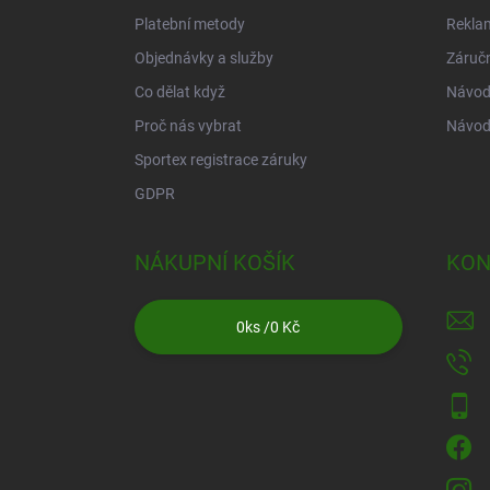
Platební metody
Rekla
Objednávky a služby
Záruč
Co dělat když
Návod 
Proč nás vybrat
Návod
Sportex registrace záruky
GDPR
NÁKUPNÍ KOŠÍK
KON
0
ks /
0 Kč