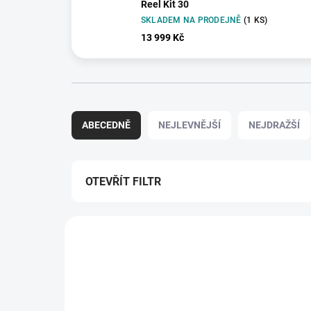
Reel Kit 30
SKLADEM NA PRODEJNĚ
(1 KS)
13 999 Kč
Ř
a
ABECEDNĚ
NEJLEVNĚJŠÍ
NEJDRAŽŠÍ
z
e
n
í
OTEVŘÍT FILTR
p
r
V
o
ý
d
7092
p
u
i
k
ZDARM
s
t
p
ů