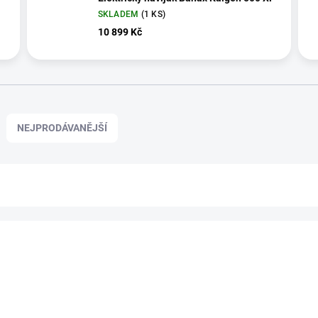
SKLADEM
(1 KS)
10 899 Kč
NEJPRODÁVANĚJŠÍ
NOVINKA
1621682
A
ZDARMA