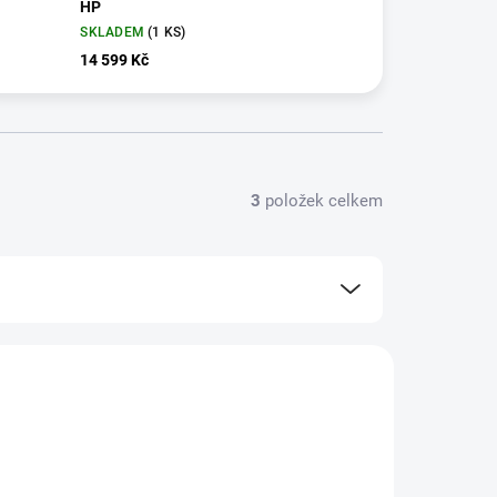
HP
SKLADEM
(1 KS)
14 599 Kč
3
položek celkem
TIP
700 720
ZDARMA