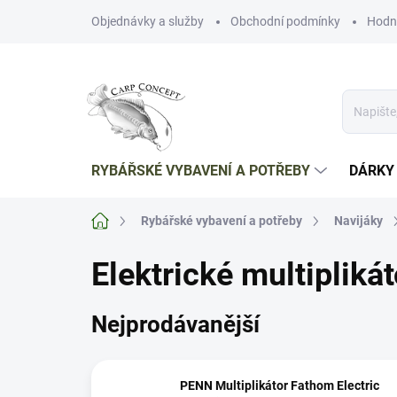
Přejít
Objednávky a služby
Obchodní podmínky
Hodn
na
obsah
RYBÁŘSKÉ VYBAVENÍ A POTŘEBY
DÁRKY
Domů
Rybářské vybavení a potřeby
Navijáky
Elektrické multiplikát
Nejprodávanější
PENN Multiplikátor Fathom Electric