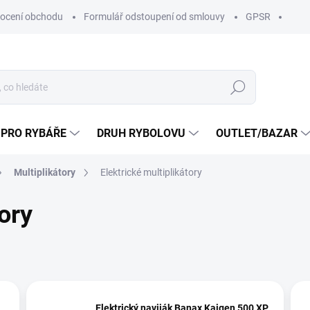
ocení obchodu
Formulář odstoupení od smlouvy
GPSR
Hledat
 PRO RYBÁŘE
DRUH RYBOLOVU
OUTLET/BAZAR
Multiplikátory
Elektrické multiplikátory
ory
Elektrický naviják Banax Kaigen 500 XP