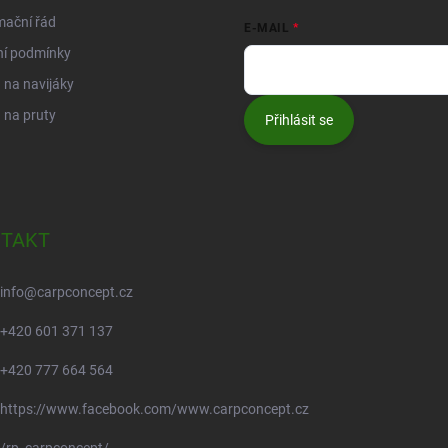
mační řád
E-MAIL
ní podmínky
na navijáky
 na pruty
Přihlásit se
TAKT
info
@
carpconcept.cz
+420 601 371 137
+420 777 664 564
https://www.facebook.com/www.carpconcept.cz