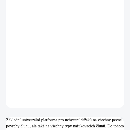
cena:
MŮŽEME
DORUČIT DO:
12.8.2026
MOŽNOSTI
DORUČENÍ
−
+
Přidat do košíku
Základní univerzální platforma pro uchycení držáků na všechny pevné
povrchy člunu, ale také na všechny typy nafukovacích člunů. Do tohoto
základního úchytu je možné přichytit různé typy držáků FASTEN.
DETAILNÍ INFORMACE
ZEPTAT SE
HLÍDAT
Uložit
Základní univerzální platforma pro uchycení držáků na všechny pevné
povrchy člunu, ale také na všechny typy nafukovacích člunů. Do tohoto