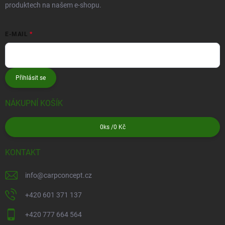
produktech na našem e-shopu.
E-MAIL
Přihlásit se
NÁKUPNÍ KOŠÍK
0
ks /
0 Kč
KONTAKT
info
@
carpconcept.cz
+420 601 371 137
+420 777 664 564