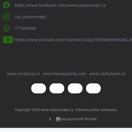
https://www.facebook.com/www.carpconcept.cz
/rp_carpconcept/
777664564
https://www.youtube.com/channel/UCQ2p7lt58aSHm8ihAkGJ
www.norskyraj.cz
www.hasvagcamp.com
www.zachytame.cz
Copyright 2026
www.carpconcept.cz
. Všechna práva vyhrazena.
&
Vytvořil Shoptet