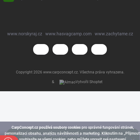
www.norskyraj.cz
www.hasvagcamp.com
www.zachytame.cz
Copyright 2026
www.carpconcept.cz
. Všechna práva vyhrazena.
&
Vytvořil Shoptet
CarpConcept.cz používá soubory cookies
pro správné fungování stránek,
personalizaci obsahu, analýzu návštěvnosti a marketing. Kliknutím na „Přijmout
Zaregistruj se na www.carpconcept.cz a získej slevy,
souhlasíte se všemi cookies, nebo můžete upravit své nastavení.