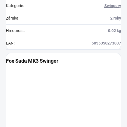
Kategorie
:
Swingery
Záruka
:
2 roky
Hmotnost
:
0.02 kg
EAN
:
5055350273807
Fox Sada MK3 Swinger