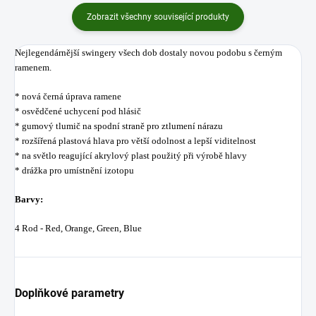
Zobrazit všechny související produkty
Nejlegendárnější swingery všech dob dostaly novou podobu s černým
ramenem.
* nová černá úprava ramene
* osvědčené uchycení pod hlásič
* gumový tlumič na spodní straně pro ztlumení nárazu
* rozšířená plastová hlava pro větší odolnost a lepší viditelnost
* na světlo reagující akrylový plast použitý při výrobě hlavy
* drážka pro umístnění izotopu
Barvy:
4 Rod - Red, Orange, Green, Blue
Doplňkové parametry