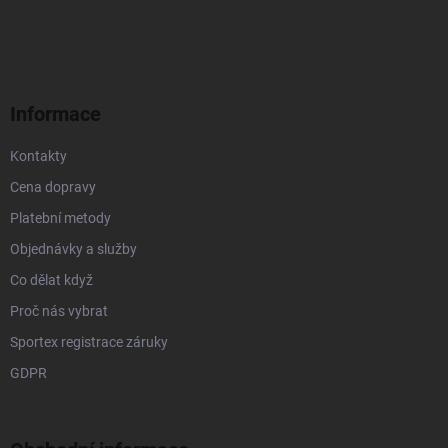
á
p
a
t
í
Informace
Kontakty
Cena dopravy
Platební metody
Objednávky a služby
Co dělat když
Proč nás vybrat
Sportex registrace záruky
GDPR