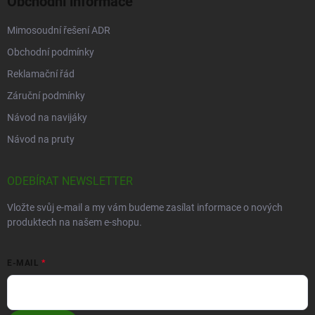
Obchodní informace
Mimosoudní řešení ADR
Obchodní podmínky
Reklamační řád
Záruční podmínky
Návod na navijáky
Návod na pruty
ODEBÍRAT NEWSLETTER
Vložte svůj e-mail a my vám budeme zasílat informace o nových
produktech na našem e-shopu.
E-MAIL