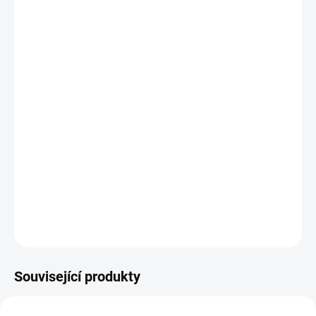
cena:
MŮŽEME
DORUČIT DO:
10.8.2026
MOŽNOSTI
DORUČENÍ
−
+
Přidat do košíku
Nejlegendárnější swingery všech dob dostaly novou podobu s černým
ramenem.
DETAILNÍ INFORMACE
ZEPTAT SE
HLÍDAT
Uložit
Související produkty
TIP
TIP