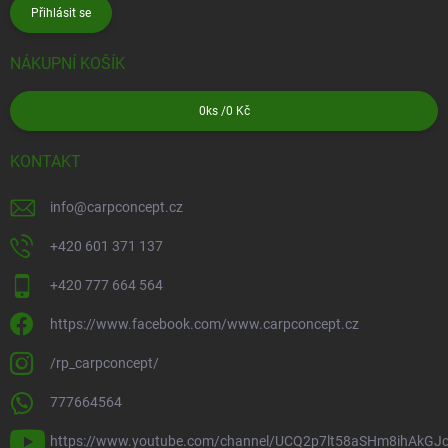
Přihlásit se
NÁKUPNÍ KOŠÍK
0
ks /
0 Kč
KONTAKT
info
@
carpconcept.cz
+420 601 371 137
+420 777 664 564
https://www.facebook.com/www.carpconcept.cz
/rp_carpconcept/
777664564
https://www.youtube.com/channel/UCQ2p7lt58aSHm8ihAkGJ