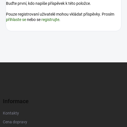
Buďte první, kdo napíše příspěvek k této položce.
Pouze registrovaní uživatelé mohou vkládat příspěvky. Prosím
přihlaste se
nebo se
registrujte
.
Z
á
p
a
t
í
Informace
Kontakty
Cena dopravy