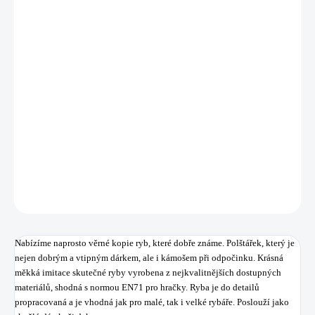
11.8.2026
MOŽNOSTI
DORUČENÍ
−
+
Přidat do košíku
Krásná měkká kopie skutečné ryby vyrobena z nejkvalitnějších
dostupných materiálů.
DETAILNÍ INFORMACE
ZEPTAT SE
HLÍDAT
Uložit
Nabízíme naprosto věrné kopie ryb, které dobře známe. Polštářek, který je
nejen dobrým a vtipným dárkem, ale i kámošem při odpočinku.
Krásná
měkká
imitace
skutečné
ryby
vyrobena z nejkvalitnějších
dostupných
materiálů
,
shodná
s normou
EN71
pro
hračky. Ryba
je
do
detailů
propracovaná
a je vhodná
jak pro
malé
, tak i
velké rybáře
. Poslouží
jako