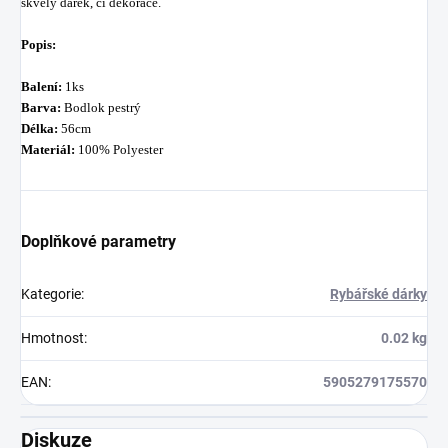
skvělý
dárek,
či
dekorace
.
Popis:
Balení:
1ks
Barva:
Bodlok pestrý
Délka:
56cm
Materiál:
100% Polyester
Doplňkové parametry
Kategorie
:
Rybářské dárky
Hmotnost
:
0.02 kg
EAN
:
5905279175570
Diskuze