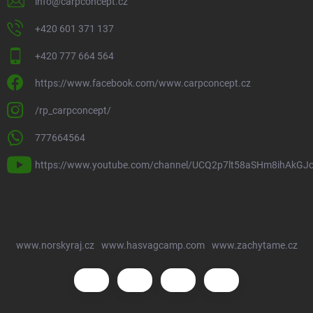
info
@
carpconcept.cz
+420 601 371 137
+420 777 664 564
https://www.facebook.com/www.carpconcept.cz
/rp_carpconcept/
777664564
https://www.youtube.com/channel/UCQ2p7lt58aSHm8ihAkGJ
www.norskyraj.cz
www.hasvagcamp.com
www.zachytame.cz