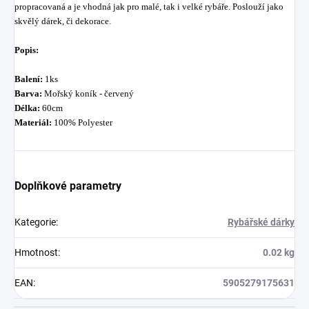
propracovaná
a je vhodná
jak pro
malé
, tak i
velké rybáře
. Poslouží
jako
skvělý
dárek,
či
dekorace
.
Popis:
Balení:
1ks
Barva:
Mořský koník - červený
Délka:
60cm
Materiál:
100% Polyester
Doplňkové parametry
Kategorie
:
Rybářské dárky
Hmotnost
:
0.02 kg
EAN
:
5905279175631