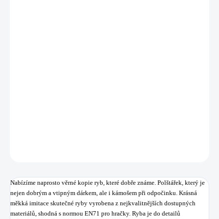
MŮŽEME
DORUČIT DO:
12.8.2026
MOŽNOSTI
DORUČENÍ
−
+
Přidat do košíku
Krásná měkká kopie skutečné ryby vyrobena z nejkvalitnějších
dostupných materiálů.
DETAILNÍ INFORMACE
ZEPTAT SE
HLÍDAT
Uložit
Nabízíme naprosto věrné kopie ryb, které dobře známe. Polštářek, který je
nejen dobrým a vtipným dárkem, ale i kámošem při odpočinku.
Krásná
měkká
imitace
skutečné
ryby
vyrobena z nejkvalitnějších
dostupných
materiálů
,
shodná
s normou
EN71
pro
hračky. Ryba
je
do
detailů