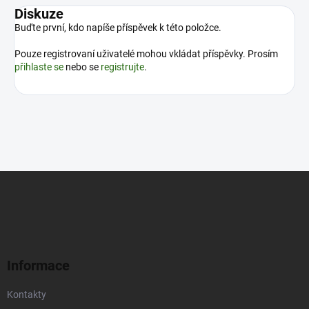
Diskuze
Buďte první, kdo napíše příspěvek k této položce.
Pouze registrovaní uživatelé mohou vkládat příspěvky. Prosím
přihlaste se
nebo se
registrujte
.
Z
á
p
a
t
í
Informace
Kontakty