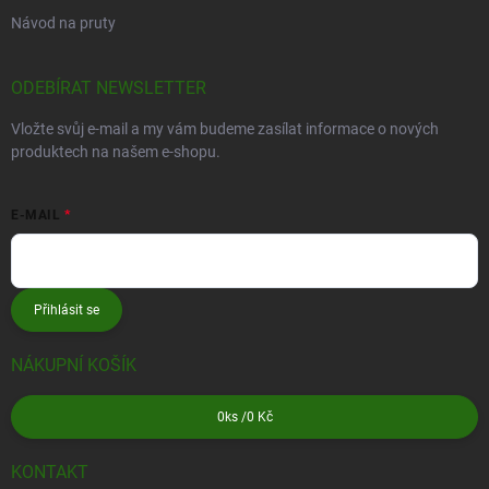
Návod na pruty
ODEBÍRAT NEWSLETTER
Vložte svůj e-mail a my vám budeme zasílat informace o nových
produktech na našem e-shopu.
E-MAIL
Přihlásit se
NÁKUPNÍ KOŠÍK
0
ks /
0 Kč
KONTAKT