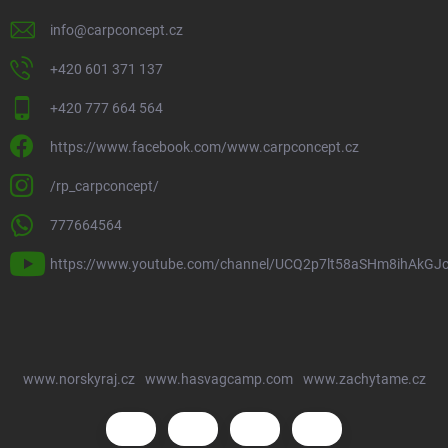
info
@
carpconcept.cz
+420 601 371 137
+420 777 664 564
https://www.facebook.com/www.carpconcept.cz
/rp_carpconcept/
777664564
https://www.youtube.com/channel/UCQ2p7lt58aSHm8ihAkGJ
www.norskyraj.cz
www.hasvagcamp.com
www.zachytame.cz