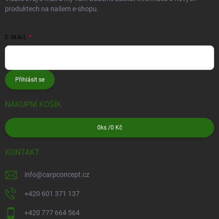
produktech na našem e-shopu.
E-MAIL
Přihlásit se
NÁKUPNÍ KOŠÍK
0
ks /
0 Kč
KONTAKT
info
@
carpconcept.cz
+420 601 371 137
+420 777 664 564