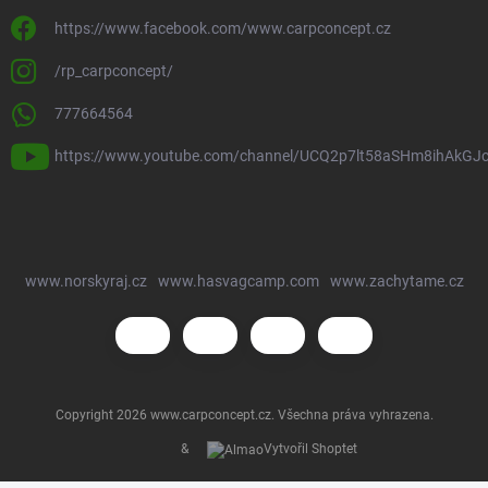
https://www.facebook.com/www.carpconcept.cz
/rp_carpconcept/
777664564
https://www.youtube.com/channel/UCQ2p7lt58aSHm8ihAkGJ
www.norskyraj.cz
www.hasvagcamp.com
www.zachytame.cz
Copyright 2026
www.carpconcept.cz
. Všechna práva vyhrazena.
&
Vytvořil Shoptet