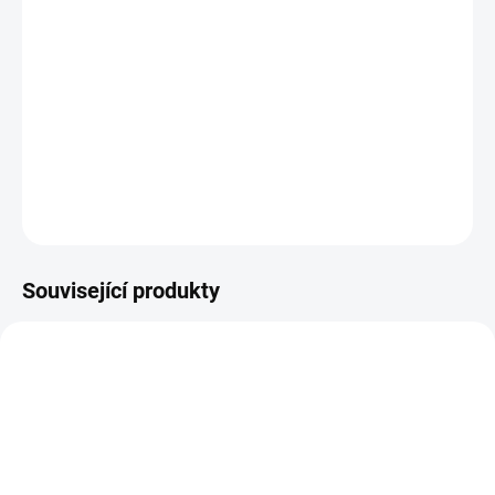
−
+
Přidat do košíku
Krásná měkká kopie skutečné ryby vyrobena z nejkvalitnějších
dostupných materiálů.
DETAILNÍ INFORMACE
ZEPTAT SE
HLÍDAT
Uložit
Související produkty
8513/001