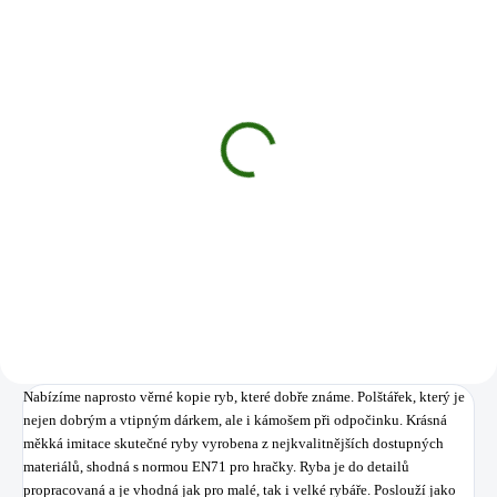
SKLADEM
(1 KS)
Gaby Polštář Cejn velký
mini 36 cm
205 Kč
Do košíku
Nabízíme naprosto věrné kopie ryb, které dobře známe. Polštářek, který je
nejen dobrým a vtipným dárkem, ale i kámošem při odpočinku.
Krásná
měkká
imitace
skutečné
ryby
vyrobena z nejkvalitnějších
dostupných
materiálů
,
shodná
s normou
EN71
pro
hračky. Ryba
je
do
detailů
propracovaná
a je vhodná
jak pro
malé
, tak i
velké rybáře
. Poslouží
jako