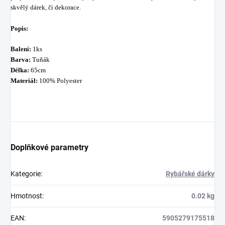
skvělý
dárek,
či
dekorace
.
Popis:
Balení:
1ks
Barva:
Tuňák
Délka:
65cm
Materiál:
100% Polyester
Doplňkové parametry
Kategorie
:
Rybářské dárky
Hmotnost
:
0.02 kg
EAN
:
5905279175518