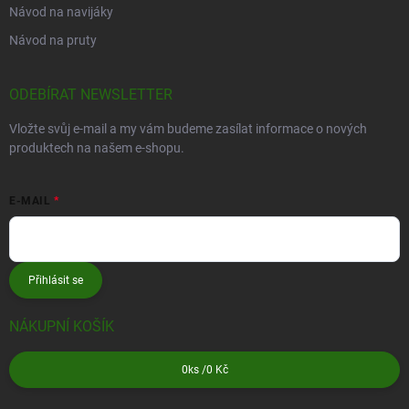
Návod na navijáky
Návod na pruty
ODEBÍRAT NEWSLETTER
Vložte svůj e-mail a my vám budeme zasílat informace o nových
produktech na našem e-shopu.
E-MAIL
Přihlásit se
NÁKUPNÍ KOŠÍK
0
ks /
0 Kč