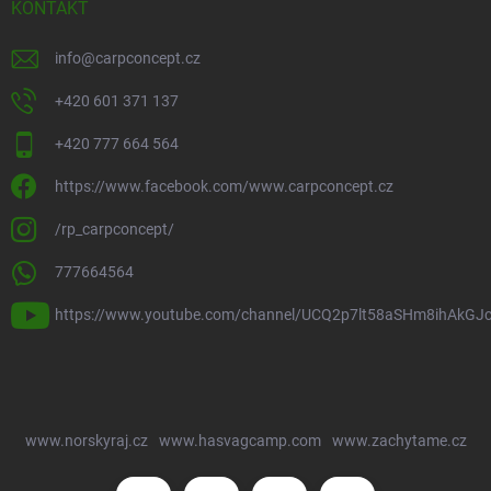
KONTAKT
info
@
carpconcept.cz
+420 601 371 137
+420 777 664 564
https://www.facebook.com/www.carpconcept.cz
/rp_carpconcept/
777664564
https://www.youtube.com/channel/UCQ2p7lt58aSHm8ihAkGJ
www.norskyraj.cz
www.hasvagcamp.com
www.zachytame.cz