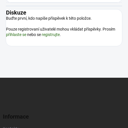
Diskuze
Buďte první, kdo napíše příspěvek k této položce.
Pouze registrovaní uživatelé mohou vkládat příspěvky. Prosím
přihlaste se
nebo se
registrujte
.
Z
á
p
a
t
í
Informace