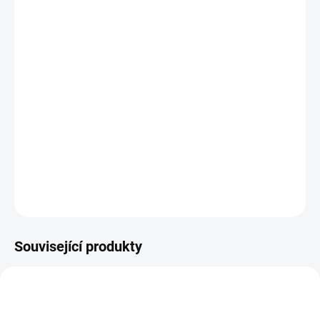
11.8.2026
MOŽNOSTI
DORUČENÍ
−
+
Přidat do košíku
Krásná měkká kopie skutečné ryby vyrobena z nejkvalitnějších
dostupných materiálů.
DETAILNÍ INFORMACE
ZEPTAT SE
HLÍDAT
Uložit
Související produkty
GP-780491