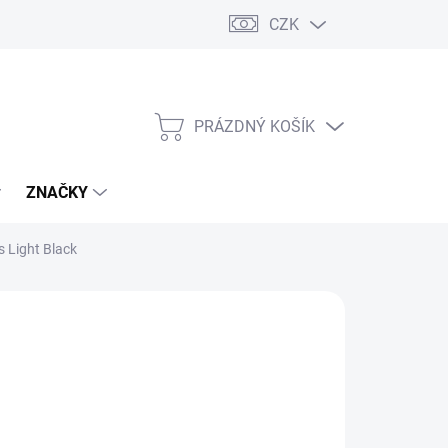
CZK
PRÁZDNÝ KOŠÍK
NÁKUPNÍ
KOŠÍK
ZNAČKY
s Light Black
530 Kč
/ ks