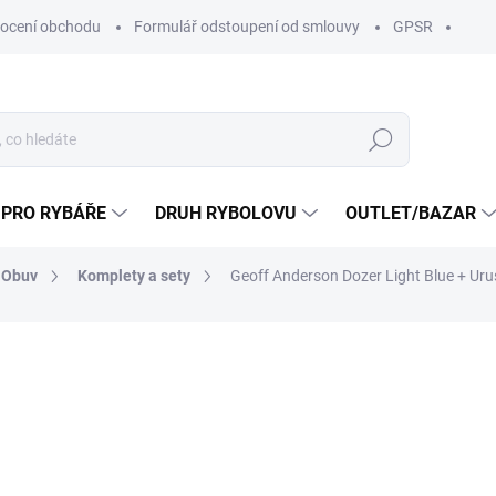
ocení obchodu
Formulář odstoupení od smlouvy
GPSR
Hledat
 PRO RYBÁŘE
DRUH RYBOLOVU
OUTLET/BAZAR
 Obuv
Komplety a sety
Geoff Anderson Dozer Light Blue + Uru
ní
ZNAČKA:
GEOFF ANDERSON
22 108 Kč
12 
ZDARMA
10 355,37 Kč bez DPH
Měrná