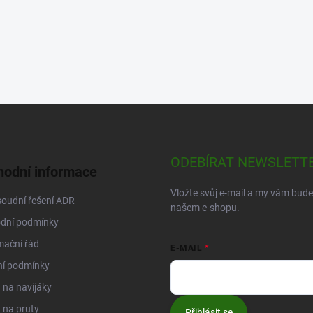
ODEBÍRAT NEWSLETT
odní informace
Vložte svůj e-mail a my vám bud
oudní řešení ADR
našem e-shopu.
dní podmínky
mační řád
E-MAIL
ní podmínky
na navijáky
 na pruty
Přihlásit se