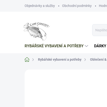
Přejít
Objednávky a služby
Obchodní podmínky
Hodn
na
obsah
RYBÁŘSKÉ VYBAVENÍ A POTŘEBY
DÁRKY
Domů
Rybářské vybavení a potřeby
Oblečení &
Neohodnoceno
Podrobnosti hodnoce
NOVINKA