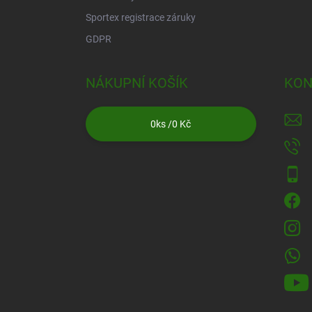
Sportex registrace záruky
GDPR
NÁKUPNÍ KOŠÍK
KON
0
ks /
0 Kč