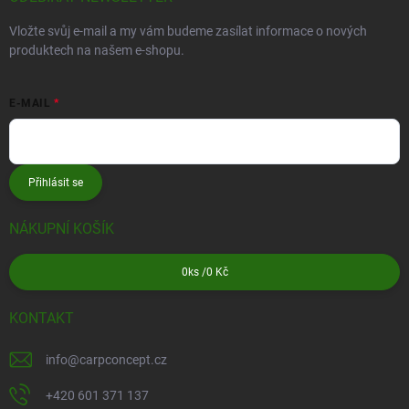
Vložte svůj e-mail a my vám budeme zasílat informace o nových
produktech na našem e-shopu.
E-MAIL
Přihlásit se
NÁKUPNÍ KOŠÍK
0
ks /
0 Kč
KONTAKT
info
@
carpconcept.cz
+420 601 371 137