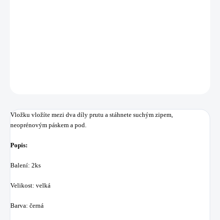
−
+
Přidat do košíku
Gumová vložka na přepravu prutů.
DETAILNÍ INFORMACE
ZEPTAT SE
HLÍDAT
Uložit
Vložku vložíte mezi dva díly prutu a stáhnete suchým zipem,
neoprénovým páskem a pod.
Popis:
Balení: 2ks
Velikost: velká
Barva: černá