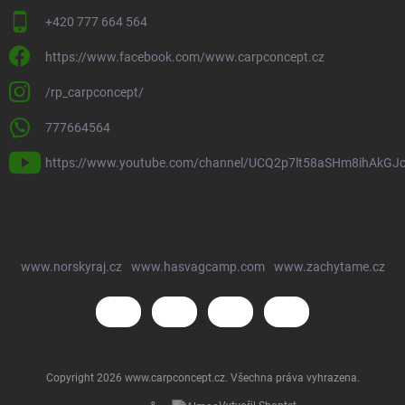
+420 777 664 564
https://www.facebook.com/www.carpconcept.cz
/rp_carpconcept/
777664564
https://www.youtube.com/channel/UCQ2p7lt58aSHm8ihAkGJ
www.norskyraj.cz
www.hasvagcamp.com
www.zachytame.cz
Copyright 2026
www.carpconcept.cz
. Všechna práva vyhrazena.