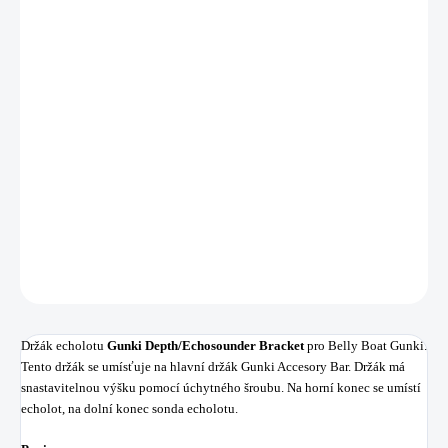
12.8.2026
MOŽNOSTI
DORUČENÍ
−
+
Přidat do košíku
Držák echolotu
Gunki Depth/Echosounder Bracket
pro Belly Boat Gunki.
Tento držák se umísťuje na hlavní držák Gunki Accesory Bar.
DETAILNÍ INFORMACE
ZEPTAT SE
HLÍDAT
Uložit
Držák echolotu
Gunki Depth/Echosounder Bracket
pro Belly Boat Gunki.
Tento držák se umísťuje na hlavní držák Gunki Accesory Bar. Držák má
snastavitelnou výšku pomocí úchytného šroubu. Na horní konec se umístí
echolot, na dolní konec sonda echolotu.