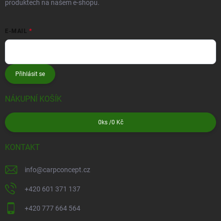
produktech na našem e-shopu.
E-MAIL
Přihlásit se
NÁKUPNÍ KOŠÍK
0
ks /
0 Kč
KONTAKT
info
@
carpconcept.cz
+420 601 371 137
+420 777 664 564