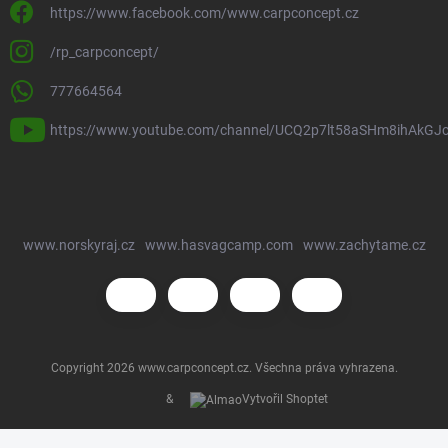
https://www.facebook.com/www.carpconcept.cz
/rp_carpconcept/
777664564
https://www.youtube.com/channel/UCQ2p7lt58aSHm8ihAkGJ
www.norskyraj.cz
www.hasvagcamp.com
www.zachytame.cz
Copyright 2026
www.carpconcept.cz
. Všechna práva vyhrazena.
&
Vytvořil Shoptet