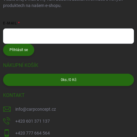
produktech na našem e-shopu.
E-MAIL
Přihlásit se
NÁKUPNÍ KOŠÍK
0
ks /
0 Kč
KONTAKT
info
@
carpconcept.cz
+420 601 371 137
+420 777 664 564