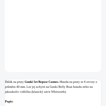
11.8.2026
MOŽNOSTI
DORUČENÍ
−
+
Přidat do košíku
Držák na pruty
Gunki Set Repose Cannes.
Hrazda na pruty se 6 otvory o
průměru 40 mm.
DETAILNÍ INFORMACE
ZEPTAT SE
HLÍDAT
Uložit
Držák na pruty
Gunki Set Repose Cannes.
Hrazda na pruty se 6 otvory o
průměru 40 mm. Lze jej uchytit na Gunki Belly Boat hrazdu nebo na
jakoukoliv vidličku (klasický závit Whitworth).
Popis: