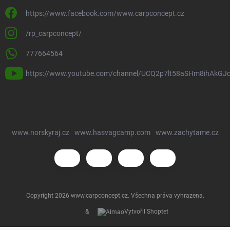
https://www.facebook.com/www.carpconcept.cz
/rp_carpconcept/
777664564
https://www.youtube.com/channel/UCQ2p7lt58aSHm8ihAkGJ
www.norskyraj.cz
www.hasvagcamp.com
www.zachytame.cz
Copyright 2026
www.carpconcept.cz
. Všechna práva vyhrazena.
&
Vytvořil Shoptet