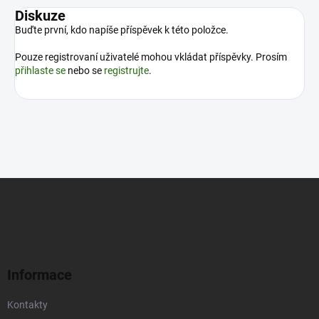
Diskuze
Buďte první, kdo napíše příspěvek k této položce.
Pouze registrovaní uživatelé mohou vkládat příspěvky. Prosím
přihlaste se
nebo se
registrujte
.
Z
á
p
a
t
í
Informace
Kontakty