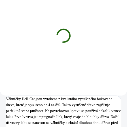
SKLADEM
(2 KS)
Cat Spirit Gants De
Protection
599 Kč
Do košíku
Vábničky Hell-Cat jsou vyrobené z kvalitního vysušeného bukového
dřeva, které je vysušeno na 4 až 8%. Takto vysušené dřevo zajišťuje
perfektní tvar a pružnost. Na povrchovou úpravu se používá několik vrstev
laku. První vrstva je impregnační lak, který vsaje do hloubky dřeva. Další
tři vrstvy laku se nanesou na vábničky a chrání dlouhou dobu dřevo před