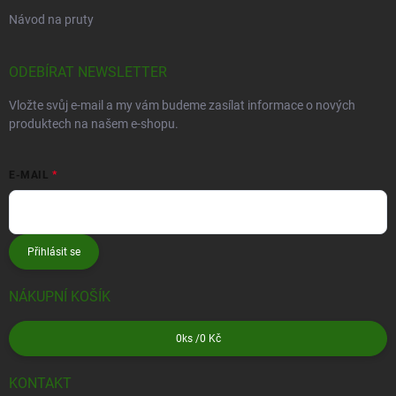
Návod na pruty
ODEBÍRAT NEWSLETTER
Vložte svůj e-mail a my vám budeme zasílat informace o nových
produktech na našem e-shopu.
E-MAIL
Přihlásit se
NÁKUPNÍ KOŠÍK
0
ks /
0 Kč
KONTAKT