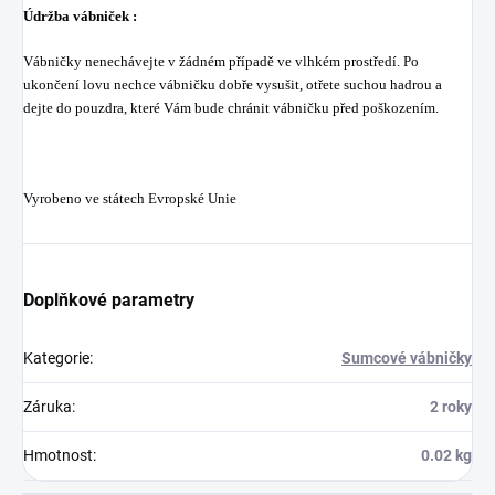
Údržba vábniček :
Vábničky nenechávejte v žádném případě ve vlhkém prostředí. Po
ukončení lovu nechce vábničku dobře vysušit, otřete suchou hadrou a
dejte do pouzdra, které Vám bude chránit vábničku před poškozením.
Vyrobeno ve státech Evropské Unie
Doplňkové parametry
Kategorie
:
Sumcové vábničky
Záruka
:
2 roky
Hmotnost
:
0.02 kg