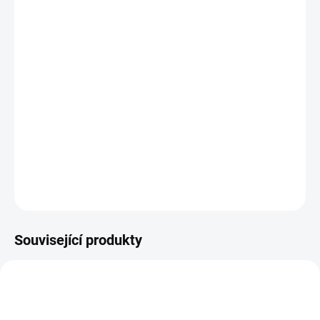
11.8.2026
MOŽNOSTI
DORUČENÍ
−
+
Přidat do košíku
Vábničky Hell-Cat jsou vyrobené z kvalitního vysušeného bukového
dřeva, které je vysušeno na 4 až 8%
DETAILNÍ INFORMACE
ZEPTAT SE
HLÍDAT
Uložit
Související produkty
AKCE
ACT680000