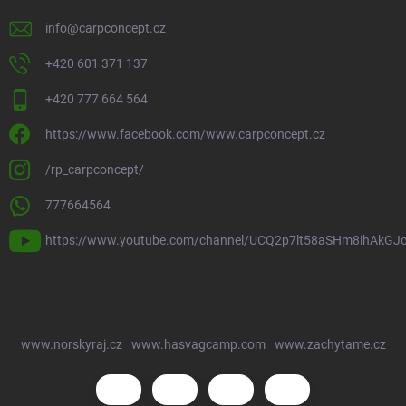
info
@
carpconcept.cz
+420 601 371 137
+420 777 664 564
https://www.facebook.com/www.carpconcept.cz
/rp_carpconcept/
777664564
https://www.youtube.com/channel/UCQ2p7lt58aSHm8ihAkGJ
www.norskyraj.cz
www.hasvagcamp.com
www.zachytame.cz