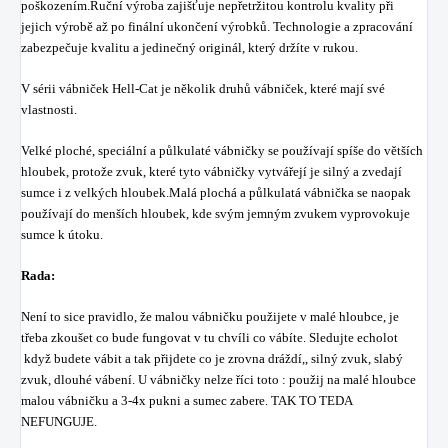
poškozením.Ruční výroba zajišťuje nepřetržitou kontrolu kvality při
jejich výrobě až po finální ukončení výrobků. Technologie a zpracování
zabezpečuje kvalitu a jedinečný originál, který držíte v rukou.
V sérii vábniček Hell-Cat je několik druhů vábniček, které mají své
vlastnosti.
Velké ploché, speciální a půlkulaté vábničky se používají spíše do větších
hloubek, protože zvuk, které tyto vábničky vytvářejí je silný a zvedají
sumce i z velkých hloubek.Malá plochá a půlkulatá vábnička se naopak
používají do menších hloubek, kde svým jemným zvukem vyprovokuje
sumce k útoku.
Rada:
Není to sice pravidlo, že malou vábničku použijete v malé hloubce, je
třeba zkoušet co bude fungovat v tu chvíli co vábíte. Sledujte echolot
když budete vábit a tak přijdete co je zrovna dráždí,, silný zvuk, slabý
zvuk, dlouhé vábení. U vábničky nelze říci toto : použij na malé hloubce
malou vábničku a 3-4x pukni a sumec zabere. TAK TO TEDA
NEFUNGUJE.