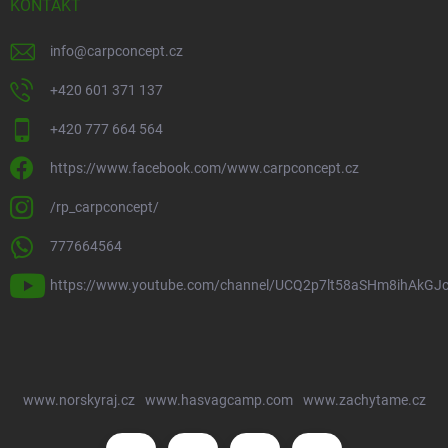
KONTAKT
info
@
carpconcept.cz
+420 601 371 137
+420 777 664 564
https://www.facebook.com/www.carpconcept.cz
/rp_carpconcept/
777664564
https://www.youtube.com/channel/UCQ2p7lt58aSHm8ihAkGJ
www.norskyraj.cz
www.hasvagcamp.com
www.zachytame.cz