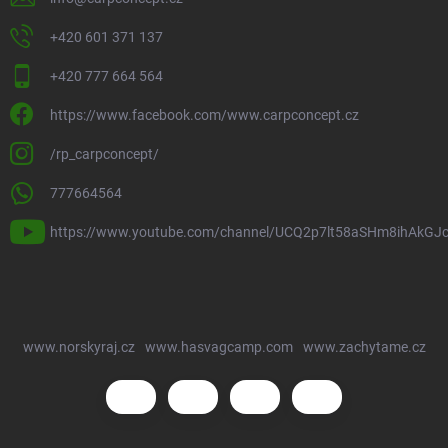
+420 601 371 137
+420 777 664 564
https://www.facebook.com/www.carpconcept.cz
/rp_carpconcept/
777664564
https://www.youtube.com/channel/UCQ2p7lt58aSHm8ihAkGJ
www.norskyraj.cz
www.hasvagcamp.com
www.zachytame.cz