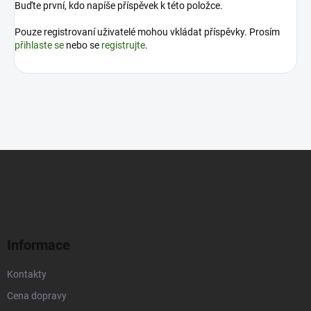
Buďte první, kdo napíše příspěvek k této položce.
Pouze registrovaní uživatelé mohou vkládat příspěvky. Prosím
přihlaste se
nebo se
registrujte
.
Z
á
p
a
t
í
Informace
Kontakty
Cena dopravy