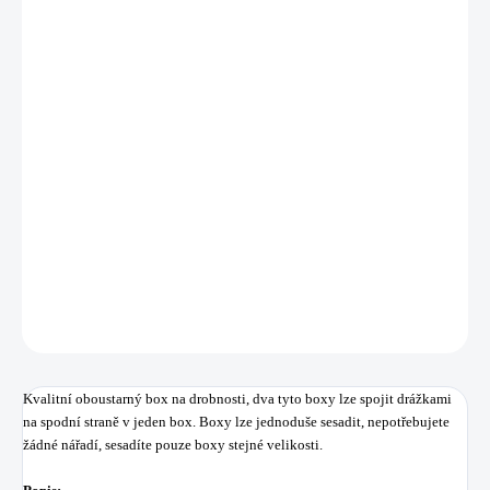
DORUČIT DO:
11.8.2026
MOŽNOSTI
DORUČENÍ
−
+
Přidat do košíku
Kvalitní oboustarný box na drobnosti, dva tyto boxy lze spojit drážkami na
spodní straně v jeden box.
DETAILNÍ INFORMACE
ZEPTAT SE
HLÍDAT
Uložit
Kvalitní oboustarný box na drobnosti, dva tyto boxy lze spojit drážkami
na spodní straně v jeden box. Boxy lze jednoduše sesadit, nepotřebujete
žádné nářadí, sesadíte pouze boxy stejné velikosti.