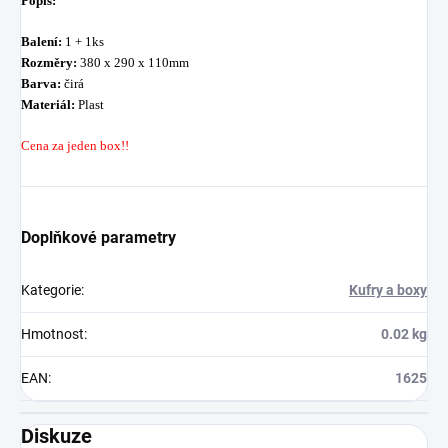
Popis:
Balení:
1 + 1ks
Rozměry:
380 x 290 x 110mm
Barva:
čirá
Materiál:
Plast
Cena za jeden box!!
Doplňkové parametry
Kategorie
:
Kufry a boxy
Hmotnost
:
0.02 kg
EAN
:
1625
Diskuze