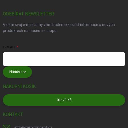
ODEBÍRAT NEWSLETTER
Vložte svůj e-mail a my vám budeme zasílat informace o nových
produktech na našem e-shopu.
E-MAIL
Přihlásit se
NÁKUPNÍ KOŠÍK
0
ks /
0 Kč
KONTAKT
info
@
carpconcept.cz