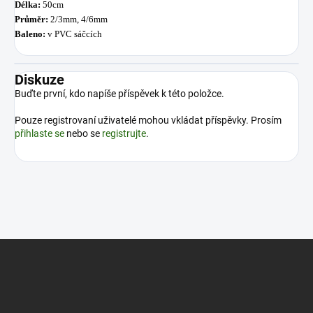
Délka:
50cm
Průměr:
2/3mm, 4/6mm
Baleno:
v PVC sáčcích
Diskuze
Buďte první, kdo napíše příspěvek k této položce.
Pouze registrovaní uživatelé mohou vkládat příspěvky. Prosím
přihlaste se
nebo se
registrujte
.
Z
á
p
a
t