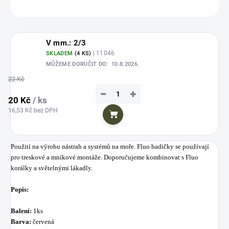
ZEPTAT SE
HLÍDAT
Uložit
V mm.: 2/3
| 11046
SKLADEM
(4 KS)
MŮŽEME DORUČIT DO:
10.8.2026
22 Kč
−
+
20 Kč
/ ks
16,53 Kč bez DPH
Do košíku
Použití na výrobu nástrah a systémů na moře. Fluo hadičky se používají
pro treskové a mníkové montáže. Doporučujeme kombinovat s Fluo
korálky a světelnými lákadly.
Popis:
Balení:
1ks
Barva:
červená