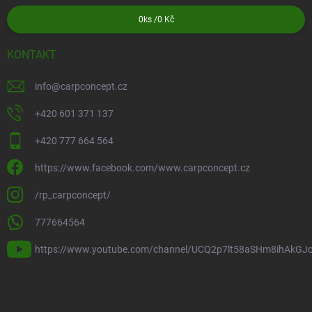
0
ks /
0 Kč
KONTAKT
info
@
carpconcept.cz
+420 601 371 137
+420 777 664 564
https://www.facebook.com/www.carpconcept.cz
/rp_carpconcept/
777664564
https://www.youtube.com/channel/UCQ2p7lt58aSHm8ihAkGJ