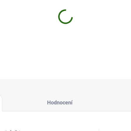
MŮŽEME DORUČIT DO:
11.8.2
−
+
Krabička na drobnosti - jako obr
DETAILNÍ INFORMACE
Uložit
Hodnocení