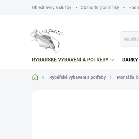
Přejít
Objednávky a služby
Obchodní podmínky
Hodn
na
obsah
RYBÁŘSKÉ VYBAVENÍ A POTŘEBY
DÁRKY
Domů
Rybářské vybavení a potřeby
Montáže, b
Neohodnoceno
Podrobnosti hodnoce