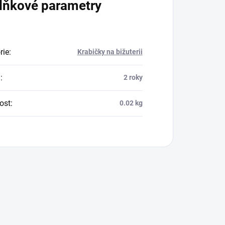
lňkové parametry
rie
:
Krabičky na bižuterii
a
:
2 roky
ost
:
0.02 kg