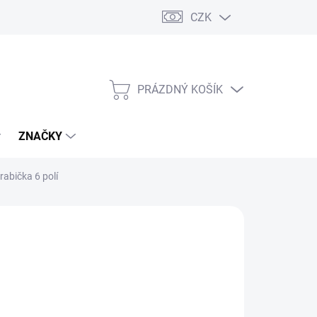
CZK
PRÁZDNÝ KOŠÍK
NÁKUPNÍ
KOŠÍK
ZNAČKY
rabička 6 polí
s