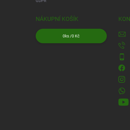
GDPR
NÁKUPNÍ KOŠÍK
KON
0
ks /
0 Kč