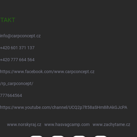
TAKT
info
@
carpconcept.cz
+420 601 371 137
+420 777 664 564
https://www.facebook.com/www.carpconcept.cz
/rp_carpconcept/
777664564
https://www.youtube.com/channel/UCQ2p7lt58aSHm8ihAkGJcPA
www.norskyraj.cz
www.hasvagcamp.com
www.zachytame.cz