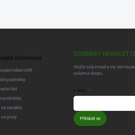
ODEBÍRAT NEWSLETT
odní informace
Vložte svůj e-mail a my vám bud
oudní řešení ADR
našem e-shopu.
dní podmínky
mační řád
E-MAIL
ní podmínky
na navijáky
 na pruty
Přihlásit se