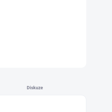
026
MOŽNOSTI DORUČENÍ
Přidat do košíku
atlíky, háčky a jiné věci.
ZEPTAT SE
HLÍDAT
Diskuze