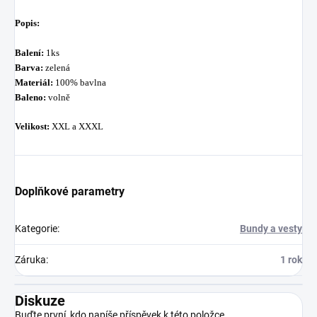
Popis:
Balení:
1ks
Barva:
zelená
Materiál:
100% bavlna
Baleno:
volně
Velikost:
XXL a XXXL
Doplňkové parametry
Kategorie
:
Bundy a vesty
Záruka
:
1 rok
Diskuze
Buďte první, kdo napíše příspěvek k této položce.