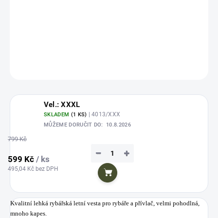
Kvalitní lehká rybářská letní vesta pro rybáře a přívlač, velmi pohodlná,
mnoho kapes.
DETAILNÍ INFORMACE
ZEPTAT SE
HLÍDAT
Uložit
Vel.: XXXL
| 4013/XXX
SKLADEM
(1 KS)
MŮŽEME DORUČIT DO:
10.8.2026
799 Kč
−
+
599 Kč
/ ks
495,04 Kč bez DPH
Do košíku
Kvalitní lehká rybářská letní vesta pro rybáře a přívlač, velmi pohodlná,
mnoho kapes.