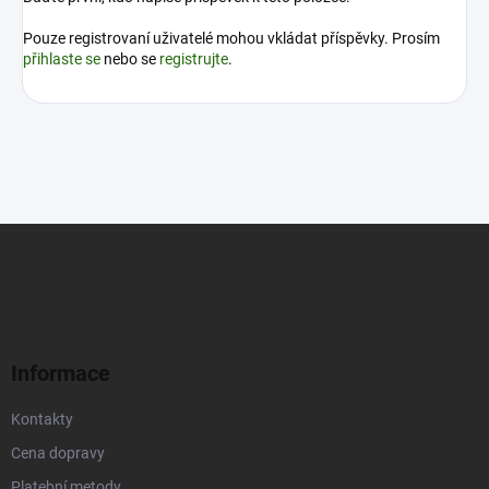
Pouze registrovaní uživatelé mohou vkládat příspěvky. Prosím
přihlaste se
nebo se
registrujte
.
Z
á
p
a
t
í
Informace
Kontakty
Cena dopravy
Platební metody