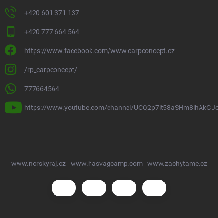
+420 601 371 137
+420 777 664 564
https://www.facebook.com/www.carpconcept.cz
/rp_carpconcept/
777664564
https://www.youtube.com/channel/UCQ2p7lt58aSHm8ihAkGJ
www.norskyraj.cz
www.hasvagcamp.com
www.zachytame.cz