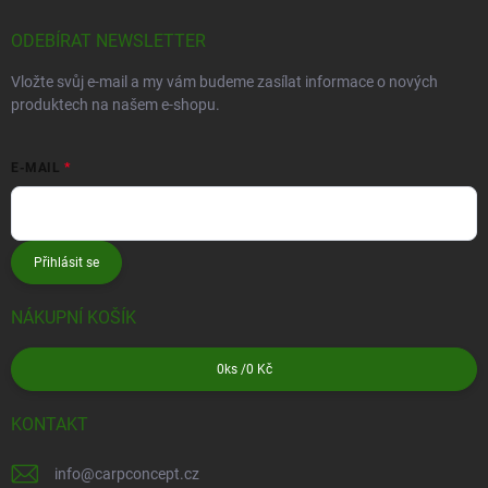
ODEBÍRAT NEWSLETTER
Vložte svůj e-mail a my vám budeme zasílat informace o nových
produktech na našem e-shopu.
E-MAIL
Přihlásit se
NÁKUPNÍ KOŠÍK
0
ks /
0 Kč
KONTAKT
info
@
carpconcept.cz