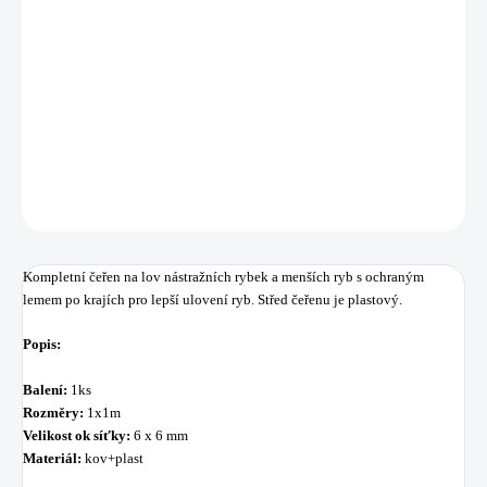
−
+
Přidat do košíku
Kompletní čeřen na lov nástražních rybek a menších ryb s ochraným lemem
po krajích pro lepší ulovení ryb.
DETAILNÍ INFORMACE
ZEPTAT SE
HLÍDAT
Uložit
Kompletní čeřen na lov nástražních rybek a menších ryb s ochraným
lemem po krajích pro lepší ulovení ryb. Střed čeřenu je plastový.
Popis:
Balení:
1ks
Rozměry:
1x1m
Velikost ok síťky:
6 x 6 mm
Materiál:
kov+plast