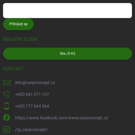
Přihlásit se
NÁKUPNÍ KOŠÍK
0
ks /
0 Kč
KONTAKT
info
@
carpconcept.cz
+420 601 371 137
+420 777 664 564
https://www.facebook.com/www.carpconcept.cz
/rp_carpconcept/