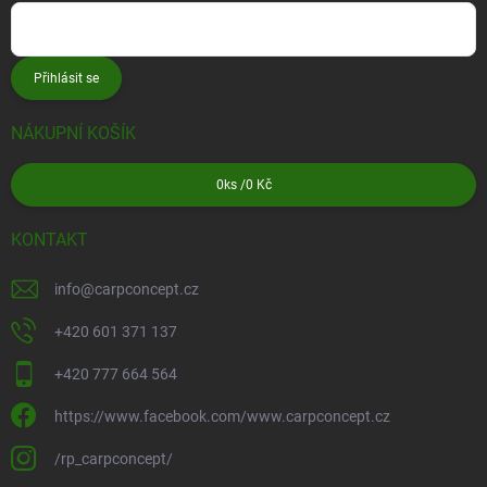
Přihlásit se
NÁKUPNÍ KOŠÍK
0
ks /
0 Kč
KONTAKT
info
@
carpconcept.cz
+420 601 371 137
+420 777 664 564
https://www.facebook.com/www.carpconcept.cz
/rp_carpconcept/