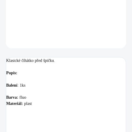
Klasické číhátko před špičku.
DETAILNÍ INFORMACE
ZEPTAT SE
HLÍDAT
Uložit
Klasické číhátko před špičku.
Popis:
Balení
: 1ks
Barva:
fluo
Materiál:
plast