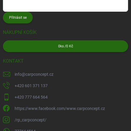
Přihlásit se
NÁKUPNÍ KOŠÍK
0
ks /
0 Kč
KONTAKT
info
@
carpconcept.cz
+420 601 371 137
+420 777 664 564
https://www.facebook.com/www.carpconcept.cz
/rp_carpconcept/