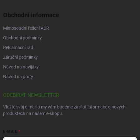
Obchodní informace
Mimosoudní řešení ADR
Obchodní podmínky
Reklamační řád
Záruční podmínky
Návod na navijáky
Návod na pruty
ODEBÍRAT NEWSLETTER
Vložte svůj e-mail a my vám budeme zasílat informace o nových
produktech na našem e-shopu.
E-MAIL