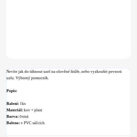
−
+
Přidat do košíku
Nevíte jak do táhnout uzel na olověné šnůře, nebo vyzkoušet pevnost uzlu.
DETAILNÍ INFORMACE
ZEPTAT SE
HLÍDAT
Uložit
Nevíte jak do táhnout uzel na olověné šnůře, nebo vyzkoušet pevnost
uzlu. Výborný pomocník.
Popis:
Balení:
1ks
Materiál:
kov + plast
Barva:
černá
Baleno:
v PVC sáčcích