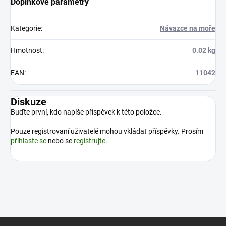
Doplňkové parametry
Kategorie
:
Návazce na moře
Hmotnost
:
0.02 kg
EAN
:
11042
Diskuze
Buďte první, kdo napíše příspěvek k této položce.
Pouze registrovaní uživatelé mohou vkládat příspěvky. Prosím
přihlaste se
nebo se
registrujte
.
Z