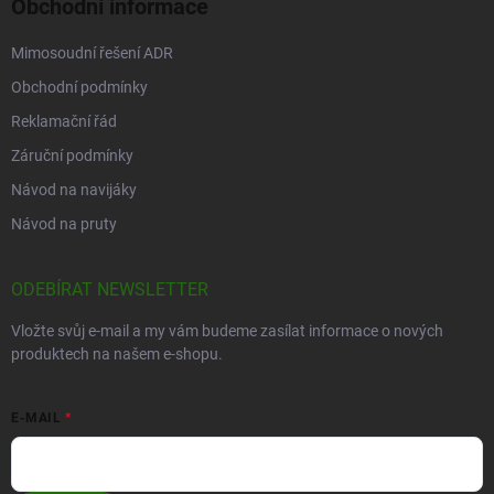
Obchodní informace
Mimosoudní řešení ADR
Obchodní podmínky
Reklamační řád
Záruční podmínky
Návod na navijáky
Návod na pruty
ODEBÍRAT NEWSLETTER
Vložte svůj e-mail a my vám budeme zasílat informace o nových
produktech na našem e-shopu.
E-MAIL