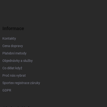
á
p
a
t
í
Informace
Kontakty
Cena dopravy
Platební metody
Objednávky a služby
Co dělat když
Proč nás vybrat
Sportex registrace záruky
GDPR