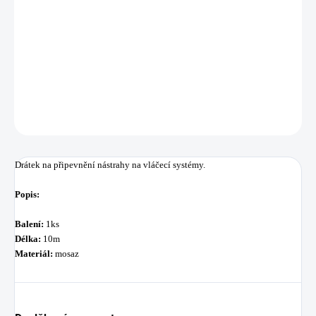
−
+
Přidat do košíku
Drátek na připevnění nástrahy na vláčecí systémy.
DETAILNÍ INFORMACE
ZEPTAT SE
HLÍDAT
Uložit
Drátek na připevnění nástrahy na vláčecí systémy.
Popis:
Balení:
1ks
Délka:
10m
Materiál:
mosaz