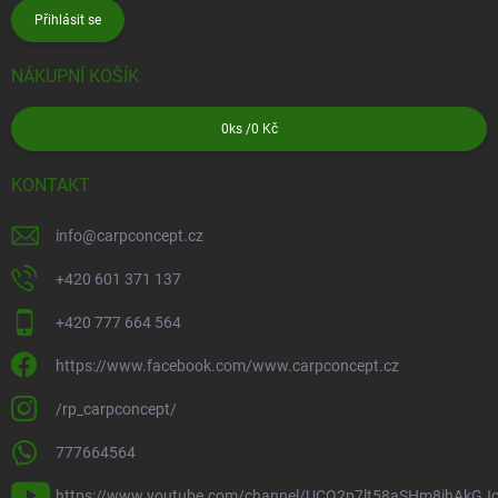
Přihlásit se
NÁKUPNÍ KOŠÍK
0
ks /
0 Kč
KONTAKT
info
@
carpconcept.cz
+420 601 371 137
+420 777 664 564
https://www.facebook.com/www.carpconcept.cz
/rp_carpconcept/
777664564
https://www.youtube.com/channel/UCQ2p7lt58aSHm8ihAkGJ