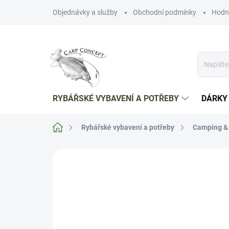
Přejít
Objednávky a služby
Obchodní podmínky
Hodn
na
obsah
RYBÁŘSKÉ VYBAVENÍ A POTŘEBY
DÁRKY
Domů
Rybářské vybavení a potřeby
Camping & 
Neohodnoceno
Podrobnosti hodnoce
TIP