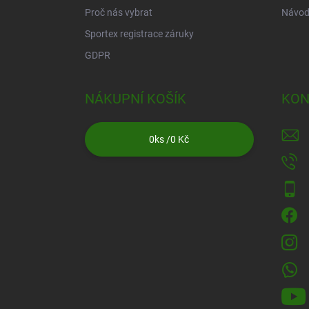
Proč nás vybrat
Návod
Sportex registrace záruky
GDPR
NÁKUPNÍ KOŠÍK
KON
0
ks /
0 Kč