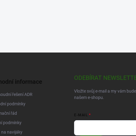
ODEBÍRAT NEWSLETT
odní informace
Vložte svůj e-mail a my vám bud
oudní řešení ADR
našem e-shopu.
dní podmínky
mační řád
E-MAIL
ní podmínky
na navijáky