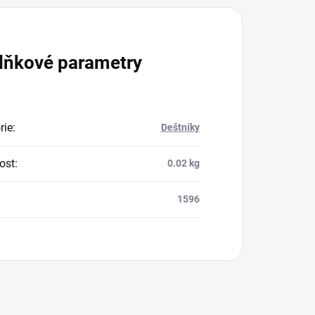
lňkové parametry
rie
:
Deštníky
ost
:
0.02 kg
1596