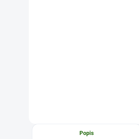
SKLADEM U DODAVATELE
(>5 1 KUS)
Suretti Deštník 210D 3m
1 529 Kč
Do košíku
Popis