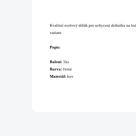
Kvalitní ocelový držák pro uchycení deštníku na lo
variant.
Popis:
Balení:
1ks
Barva:
černá
Materiál:
kov