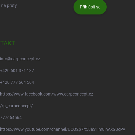
 na pruty
Přihlásit se
TAKT
info
@
carpconcept.cz
+420 601 371 137
+420 777 664 564
https://www.facebook.com/www.carpconcept.cz
/rp_carpconcept/
777664564
https://www.youtube.com/channel/UCQ2p7lt58aSHm8ihAkGJcPA