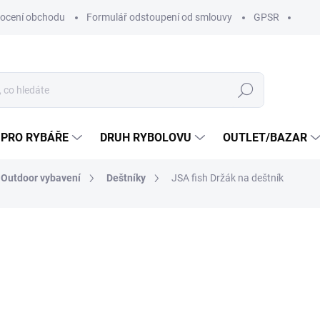
ocení obchodu
Formulář odstoupení od smlouvy
GPSR
Hledat
 PRO RYBÁŘE
DRUH RYBOLOVU
OUTLET/BAZAR
Outdoor vybavení
Deštníky
JSA fish Držák na deštník
ní
ZNAČKA:
JSA FISH S.R.O
286 Kč
239 K
197,52 Kč bez DPH
Měrná
SKLADEM
(1 KS)