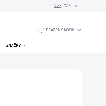
CZK
PRÁZDNÝ KOŠÍK
NÁKUPNÍ
KOŠÍK
ZNAČKY
č
/ ks