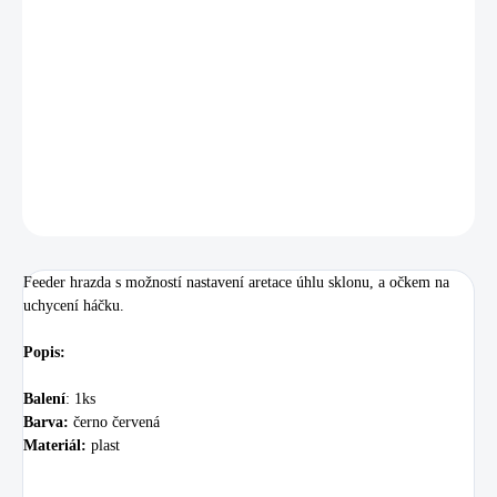
−
+
Přidat do košíku
Nejnovější hrazda na fedeer s kovovým závitem a aretací, s možností
nastavení aretace úhlu sklonu.
DETAILNÍ INFORMACE
ZEPTAT SE
HLÍDAT
Uložit
Feeder hrazda s možností nastavení aretace úhlu sklonu, a očkem na
uchycení háčku.
Popis:
Balení
: 1ks
Barva:
černo červená
Materiál:
plast