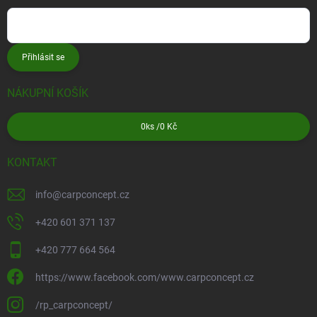
Přihlásit se
NÁKUPNÍ KOŠÍK
0
ks /
0 Kč
KONTAKT
info
@
carpconcept.cz
+420 601 371 137
+420 777 664 564
https://www.facebook.com/www.carpconcept.cz
/rp_carpconcept/