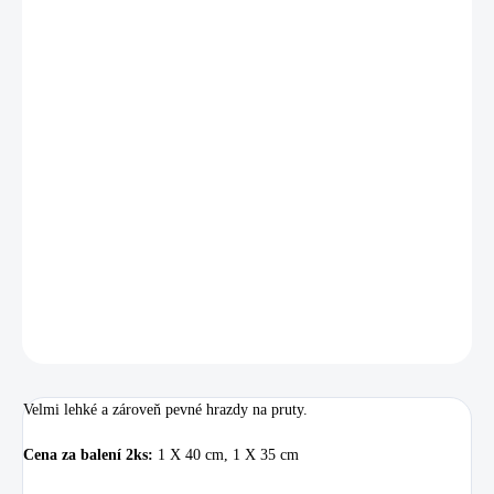
cena:
MŮŽEME
DORUČIT DO:
11.8.2026
MOŽNOSTI
DORUČENÍ
−
+
Přidat do košíku
Velmi lehké a zároveň pevné hrazdy na pruty.
DETAILNÍ INFORMACE
ZEPTAT SE
HLÍDAT
Uložit
Velmi lehké a zároveň pevné hrazdy na pruty.
Cena za balení 2ks:
1 X 40 cm, 1 X 35 cm