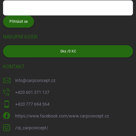
Přihlásit se
NÁKUPNÍ KOŠÍK
0
ks /
0 Kč
KONTAKT
info
@
carpconcept.cz
+420 601 371 137
+420 777 664 564
https://www.facebook.com/www.carpconcept.cz
/rp_carpconcept/