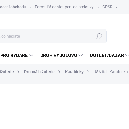
ocení obchodu
Formulář odstoupení od smlouvy
GPSR
Hledat
 PRO RYBÁŘE
DRUH RYBOLOVU
OUTLET/BAZAR
ižuterie
Drobná bižuterie
Karabinky
JSA fish Karabinka
ní
ZNAČKA:
JSA FISH S.R.O
od 59 Kč
od
46
od
38,02 Kč
bez DPH
Měrná
Zvolte variantu
cena: