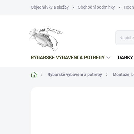
Přejít
Objednávky a služby
Obchodní podmínky
Hodn
na
obsah
RYBÁŘSKÉ VYBAVENÍ A POTŘEBY
DÁRKY
Domů
Rybářské vybavení a potřeby
Montáže, b
Neohodnoceno
Podrobnosti hodnoce