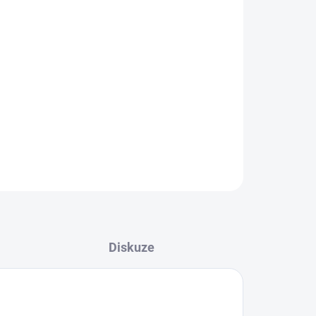
t koncové udice, která umožňuje spojit k sobě dva kusy
ZEPTAT SE
HLÍDAT
Diskuze