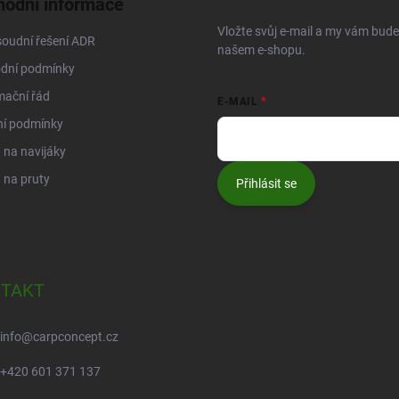
odní informace
Vložte svůj e-mail a my vám bud
oudní řešení ADR
našem e-shopu.
dní podmínky
mační řád
E-MAIL
ní podmínky
na navijáky
 na pruty
Přihlásit se
TAKT
info
@
carpconcept.cz
+420 601 371 137