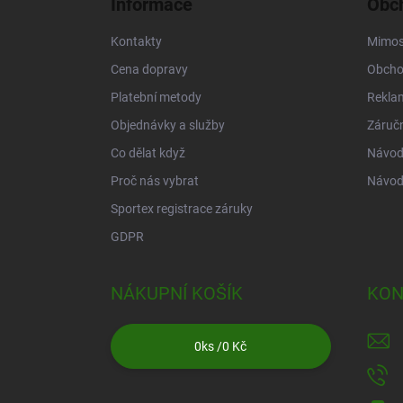
Informace
Obch
t
í
Kontakty
Mimos
Cena dopravy
Obcho
Platební metody
Rekla
Objednávky a služby
Záruč
Co dělat když
Návod 
Proč nás vybrat
Návod
Sportex registrace záruky
GDPR
NÁKUPNÍ KOŠÍK
KON
0
ks /
0 Kč