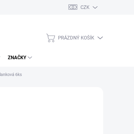
CZK
PRÁZDNÝ KOŠÍK
NÁKUPNÍ
KOŠÍK
ZNAČKY
 lanková 6ks
 Kč
/ ks