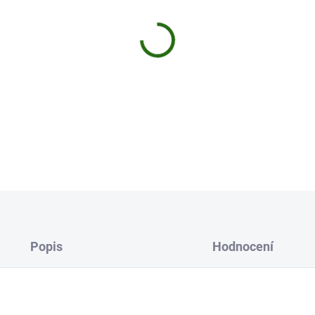
Bezuzlový obratlík spirálový. Součás
různých vlasců nebo plete
ných šňůr.
DETAILNÍ INFORMACE
Uložit
Popis
Hodnocení