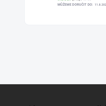
MŮŽEME DORUČIT DO:
11.8.20
Z
á
p
a