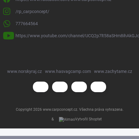
/rp_carpconcept/
777664564
https://www.youtube.com/channel/UCQ2p7lt58aSHm8ihAkGJ
www.norskyraj.cz
www.hasvagcamp.com
www.zachytame.cz
Copyright 2026
www.carpconcept.cz
. Všechna práva vyhrazena.
&
Vytvořil Shoptet