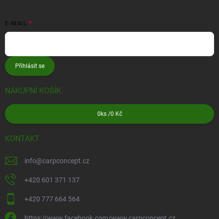
E-MAIL
Přihlásit se
NÁKUPNÍ KOŠÍK
0
ks /
0 Kč
KONTAKT
info
@
carpconcept.cz
+420 601 371 137
+420 777 664 564
https://www.facebook.com/www.carpconcept.cz