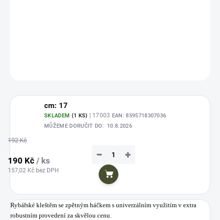
Rybářské kleštěm se zpětným háčkem s univerzálním využitím v extra
robustním provedení za skvělou cenu.
DETAILNÍ INFORMACE
ZEPTAT SE
HLÍDAT
Uložit
cm: 17
| 17003
SKLADEM
(1 KS)
EAN:
8595718307036
MŮŽEME DORUČIT DO:
10.8.2026
192 Kč
−
+
190 Kč
/ ks
157,02 Kč bez DPH
Do košíku
Rybářské kleštěm se zpětným háčkem s univerzálním využitím v extra
robustním provedení za skvělou cenu.