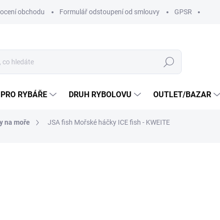
ocení obchodu
Formulář odstoupení od smlouvy
GPSR
Hledat
 PRO RYBÁŘE
DRUH RYBOLOVU
OUTLET/BAZAR
y na moře
JSA fish Mořské háčky ICE fish - KWEITE
ní
ZNAČKA:
JSA FISH S.R.O
55 Kč
49 Kč
/ k
40,50 Kč bez DPH
Měrná
Zvolte variantu
cena: