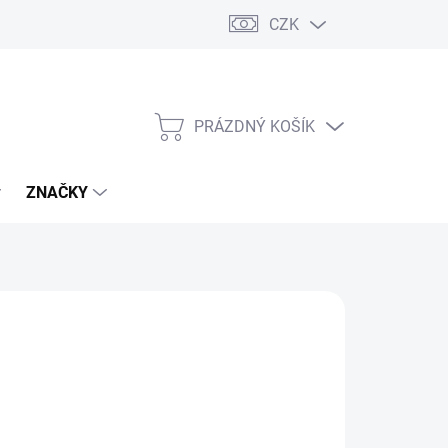
CZK
PRÁZDNÝ KOŠÍK
NÁKUPNÍ
KOŠÍK
ZNAČKY
s