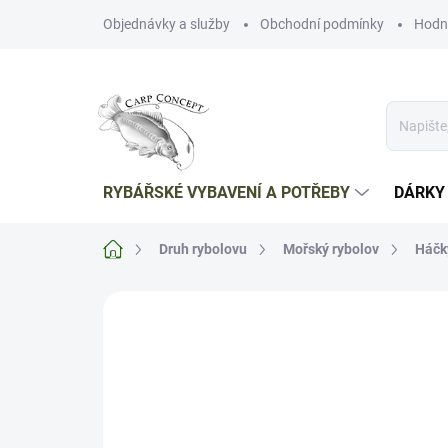
Přejít
Objednávky a služby
Obchodní podmínky
Hodn
na
obsah
RYBÁŘSKÉ VYBAVENÍ A POTŘEBY
DÁRKY
Domů
Druh rybolovu
Mořský rybolov
Háčk
Neohodnoceno
Podrobnosti hodnoce