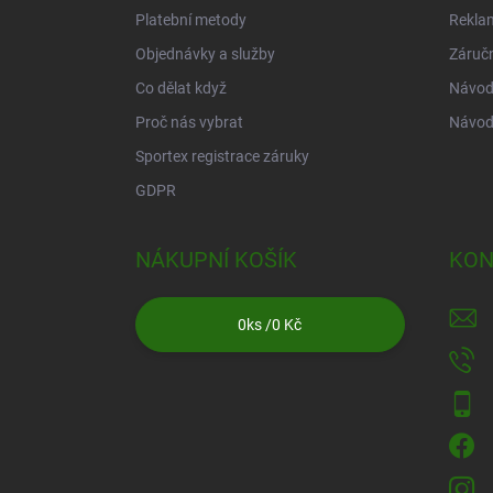
Platební metody
Rekla
Objednávky a služby
Záruč
Co dělat když
Návod 
Proč nás vybrat
Návod
Sportex registrace záruky
GDPR
NÁKUPNÍ KOŠÍK
KON
0
ks /
0 Kč