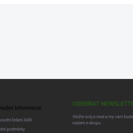
ODEBÍRAT NEWSLETT
odní informace
Vložte svůj e-mail a my vám bud
oudní řešení ADR
našem e-shopu.
dní podmínky