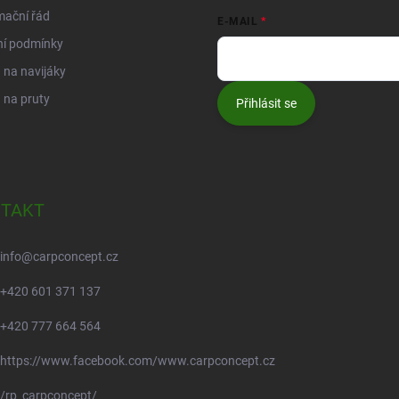
mační řád
E-MAIL
ní podmínky
na navijáky
 na pruty
Přihlásit se
TAKT
info
@
carpconcept.cz
+420 601 371 137
+420 777 664 564
https://www.facebook.com/www.carpconcept.cz
/rp_carpconcept/