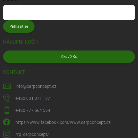
Přihlásit se
NÁKUPNÍ KOŠÍK
0
ks /
0 Kč
KONTAKT
info
@
carpconcept.cz
+420 601 371 137
+420 777 664 564
https://www.facebook.com/www.carpconcept.cz
/rp_carpconcept/