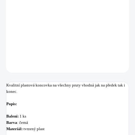
−
+
Přidat do košíku
Kvalitní plastová koncovka na všechny pruty vhodná jak na předek tak i
konec.
DETAILNÍ INFORMACE
ZEPTAT SE
HLÍDAT
Uložit
Kvalitní plastová koncovka na všechny pruty vhodná jak na předek tak i
konec.
Popis:
Balení:
1 ks
Barva
: černá
Materiál:
tvrzený plast