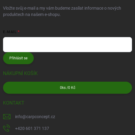
Vložte svůj e-mail a my vám budeme zasílat informace o nových
produktech na našem e-shopu.
E-MAIL
Přihlásit se
NÁKUPNÍ KOŠÍK
0
ks /
0 Kč
KONTAKT
info
@
carpconcept.cz
+420 601 371 137