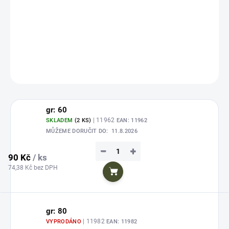
Atraktivní pilker pro mořské rybaření. Na konci pilkeru je umístňen na
kroužku kvalitní trojhák.
DETAILNÍ INFORMACE
ZEPTAT SE
HLÍDAT
Uložit
gr: 60
| 11962
SKLADEM
(2 KS)
EAN:
11962
MŮŽEME DORUČIT DO:
11.8.2026
−
+
90 Kč
/ ks
74,38 Kč bez DPH
Do košíku
gr: 80
| 11982
VYPRODÁNO
EAN:
11982