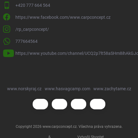
+420 777 664 564
https://www.facebook.com/www.carpconcept.cz
/rp_carpconcept/
777664564
https://www.youtube.com/channel/UCQ2p7lt58aSHm8ihAkGJ
www.norskyraj.cz
www.hasvagcamp.com
www.zachytame.cz
Copyright 2026
www.carpconcept.cz
. Všechna práva vyhrazena.
&
Vytvořil Shoptet