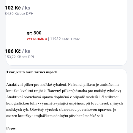
102 Kč
/ ks
84,30 Kč bez DPH
gr: 300
| 11932
VYPRODÁNO
EAN:
11932
186 Kč
/ ks
153,72 Kč bez DPH
Tvar, který vám zaručí ú
spěch.
Atraktivní pilker pro mořské rybaření. Na konci pilkeru je umístňen na
kroužku kvalitní trojhák. Barevný pilker (nástraha pro mořský rybolov).
Atraktivní povrchová úprava doplněná v případě modelů 1-5 stříbrnou
holografickou fólií - výrazně zvyšujicí úspěšnost při lovu tresek a jiných
mořských ryb. Olověný výrobek s barevnou povrchovou úpravou, je
osazen kroužky i trojháčkem odolným působení mořské soli.
Popis: