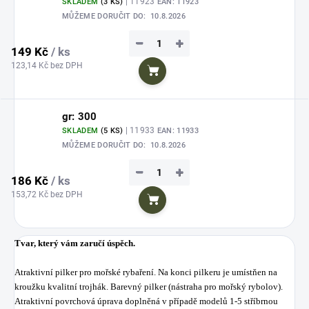
| 11923
SKLADEM
(3 KS)
EAN:
11923
MŮŽEME DORUČIT DO:
10.8.2026
−
+
149 Kč
/ ks
123,14 Kč bez DPH
Do košíku
gr: 300
| 11933
SKLADEM
(5 KS)
EAN:
11933
MŮŽEME DORUČIT DO:
10.8.2026
−
+
186 Kč
/ ks
153,72 Kč bez DPH
Do košíku
Tvar, který vám zaručí ú
spěch.
Atraktivní pilker pro mořské rybaření. Na konci pilkeru je umístňen na
kroužku kvalitní trojhák. Barevný pilker (nástraha pro mořský rybolov).
Atraktivní povrchová úprava doplněná v případě modelů 1-5 stříbrnou