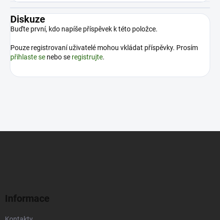
Diskuze
Buďte první, kdo napíše příspěvek k této položce.
Pouze registrovaní uživatelé mohou vkládat příspěvky. Prosím
přihlaste se
nebo se
registrujte
.
Z
á
p
a
t
í
Informace
Kontakty