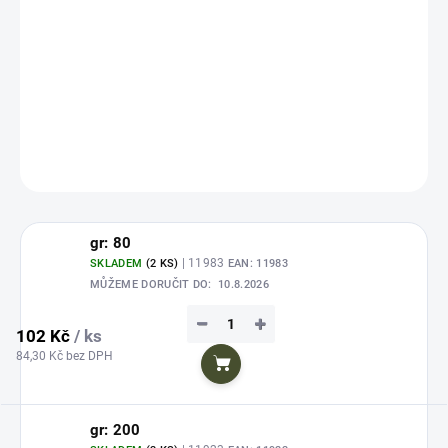
Zvolte variantu
cena:
Atraktivní pilker pro mořské rybaření. Na konci pilkeru je umístňen na
kroužku kvalitní trojhák.
DETAILNÍ INFORMACE
ZEPTAT SE
HLÍDAT
Uložit
gr: 80
| 11983
SKLADEM
(2 KS)
EAN:
11983
MŮŽEME DORUČIT DO:
10.8.2026
−
+
102 Kč
/ ks
84,30 Kč bez DPH
Do košíku
gr: 200