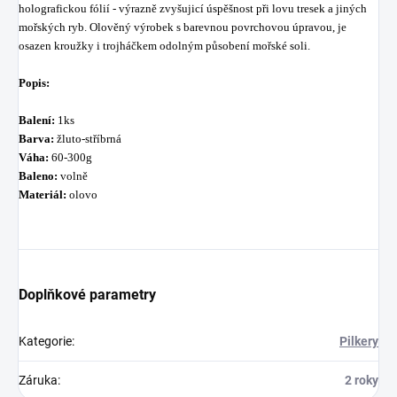
holografickou fólií - výrazně zvyšujicí úspěšnost při lovu tresek a jiných
mořských ryb. Olověný výrobek s barevnou povrchovou úpravou, je
osazen kroužky i trojháčkem odolným působení mořské soli.
Popis:
Balení:
1ks
Barva:
žluto-stříbrná
Váha:
60-300g
Baleno:
volně
Materiál:
olovo
Doplňkové parametry
Kategorie
:
Pilkery
Záruka
:
2 roky