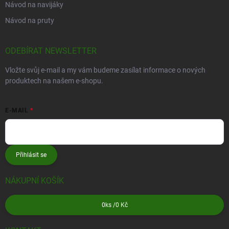
Návod na navijáky
Návod na pruty
ODEBÍRAT NEWSLETTER
Vložte svůj e-mail a my vám budeme zasílat informace o nových
produktech na našem e-shopu.
E-MAIL
Přihlásit se
NÁKUPNÍ KOŠÍK
0
ks /
0 Kč