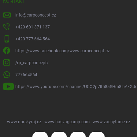
KONTAKT
info
@
carpconcept.cz
+420 601 371 137
+420 777 664 564
https://www.facebook.com/www.carpconcept.cz
/rp_carpconcept/
777664564
https://www.youtube.com/channel/UCQ2p7lt58aSHm8ihAkGJ
www.norskyraj.cz
www.hasvagcamp.com
www.zachytame.cz