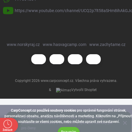
https://www.youtube.com/channel/UCQ2p7lt58aSHm8ihAkGJ
www.norskyraj.cz
www.hasvagcamp.com
www.zachytame.cz
Copyright 2026
www.carpconcept.cz
. Všechna práva vyhrazena.
&
Vytvořil Shoptet
CarpConcept.cz používá soubory cookies
pro správné fungování stránek,
personalizaci obsahu, analýzu návštěvnosti a marketing. Kliknutím na „Přijmout
Zaregistruj se na www.carpconcept.cz a získej slevy,
souhlasíte se všemi cookies, nebo můžete upravit své nastavení.
přednostní informace o novinkách a speciální nabídky jen
pro členy.
Zobrazit