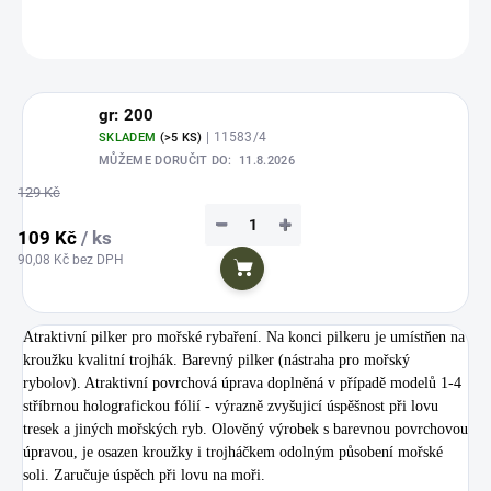
ZEPTAT SE
HLÍDAT
Uložit
gr: 200
| 11583/4
SKLADEM
(>5 KS)
MŮŽEME DORUČIT DO:
11.8.2026
129 Kč
−
+
109 Kč
/ ks
90,08 Kč bez DPH
Do košíku
Atraktivní pilker pro mořské rybaření. Na konci pilkeru je umístňen na
kroužku kvalitní trojhák. Barevný pilker (nástraha pro mořský
rybolov). Atraktivní povrchová úprava doplněná v případě modelů 1-4
stříbrnou holografickou fólií - výrazně zvyšujicí úspěšnost při lovu
tresek a jiných mořských ryb. Olověný výrobek s barevnou povrchovou
úpravou, je osazen kroužky i trojháčkem odolným působení mořské
soli. Zaručuje úspěch při lovu na moři.