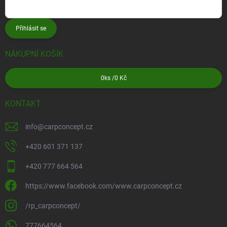
Přihlásit se
NÁKUPNÍ KOŠÍK
0
ks /
0 Kč
KONTAKT
info
@
carpconcept.cz
+420 601 371 137
+420 777 664 564
https://www.facebook.com/www.carpconcept.cz
/rp_carpconcept/
777664564