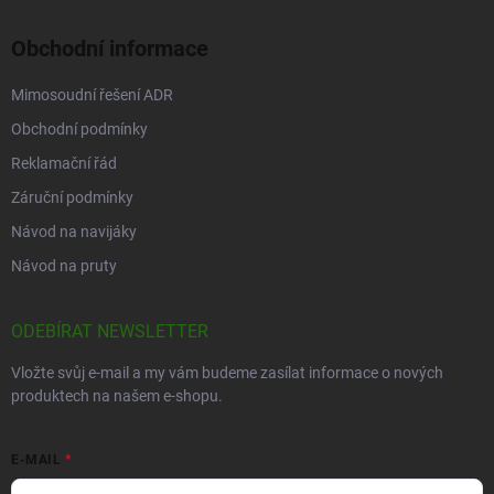
Obchodní informace
Mimosoudní řešení ADR
Obchodní podmínky
Reklamační řád
Záruční podmínky
Návod na navijáky
Návod na pruty
ODEBÍRAT NEWSLETTER
Vložte svůj e-mail a my vám budeme zasílat informace o nových
produktech na našem e-shopu.
E-MAIL