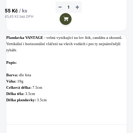
−
+
55 Kč
/ ks
45,45 Kč bez DPH
Do košíku
Plandavka VANTAGE
- velmi vynikající na lov štik, candátu a okounů.
Vertikální i horizontální vláčení na všech vodách i pro ty nejnáročnější
rybáře.
Popis:
Barva:
dle fota
Váha:
19g
Celková délka:
7.5cm
Délka těla:
3.5cm
Délka plandavky:
3.5cm