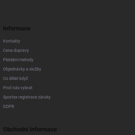
p
a
t
í
Informace
Kontakty
Cena dopravy
Platební metody
Objednávky a služby
Co dělat když
Proč nás vybrat
Sportex registrace záruky
GDPR
Obchodní informace