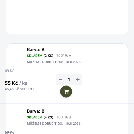
Plandavka VANTAGE
- velmi vynikající na lov štik, candátu a okounů.
DETAILNÍ INFORMACE
ZEPTAT SE
HLÍDAT
Uložit
Barva: A
| 10019/A
SKLADEM
(2 KS)
MŮŽEME DORUČIT DO:
10.8.2026
69 Kč
−
+
55 Kč
/ ks
45,45 Kč bez DPH
Do košíku
Barva: B
| 10019/B
SKLADEM
(4 KS)
MŮŽEME DORUČIT DO:
10.8.2026
69 Kč