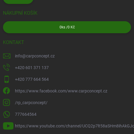
NÁKUPNÍ KOŠÍK
0
ks /
0 Kč
KONTAKT
info
@
carpconcept.cz
+420 601 371 137
+420 777 664 564
https://www.facebook.com/www.carpconcept.cz
/rp_carpconcept/
777664564
https://www.youtube.com/channel/UCQ2p7lt58aSHm8ihAkGJ