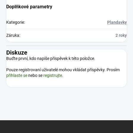
Doplňkové parametry
Kategorie
:
Plandavky
Záruka
:
2 roky
Diskuze
Buďte první, kdo napíše příspěvek k této položce.
Pouze registrovaní uživatelé mohou vkládat příspěvky. Prosím
přihlaste se
nebo se
registrujte
.
Z
á